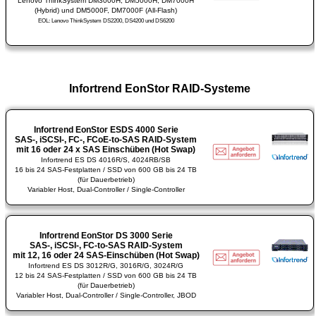
Lenovo ThinkSystem DM3000H, DM5000H, DM7000H
(Hybrid) und DM5000F, DM7000F (All-Flash)
EOL: Lenovo ThinkSystem DS2200, DS4200 und DS6200
Infortrend EonStor RAID-Systeme
Infortrend EonStor ESDS 4000 Serie
SAS-, iSCSI-, FC-, FCoE-to-SAS RAID-System
mit 16 oder 24 x SAS Einschüben (Hot Swap)
Infortrend ES DS 4016R/S, 4024RB/SB
16 bis 24 SAS-Festplatten / SSD von 600 GB bis 24 TB
(für Dauerbetrieb)
Variabler Host, Dual-Controller / Single-Controller
Infortrend EonStor DS 3000 Serie
SAS-, iSCSI-, FC-to-SAS RAID-System
mit 12, 16 oder 24 SAS-Einschüben (Hot Swap)
Infortrend ES DS 3012R/G, 3016R/G, 3024R/G
12 bis 24 SAS-Festplatten / SSD von 600 GB bis 24 TB
(für Dauerbetrieb)
Variabler Host, Dual-Controller / Single-Controller, JBOD