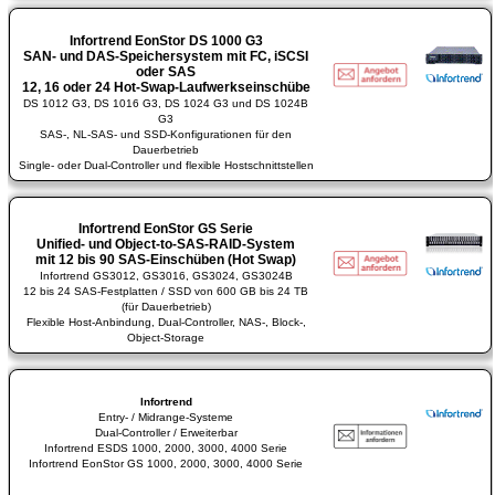
Infortrend EonStor DS 1000 G3
SAN- und DAS-Speichersystem mit FC, iSCSI
oder SAS
12, 16 oder 24 Hot-Swap-Laufwerkseinschübe
DS 1012 G3, DS 1016 G3, DS 1024 G3 und DS 1024B
G3
SAS-, NL-SAS- und SSD-Konfigurationen für den
Dauerbetrieb
Single- oder Dual-Controller und flexible Hostschnittstellen
Infortrend EonStor GS Serie
Unified- und Object-to-SAS-RAID-System
mit 12 bis 90 SAS-Einschüben (Hot Swap)
Infortrend GS3012, GS3016, GS3024, GS3024B
12 bis 24 SAS-Festplatten / SSD von 600 GB bis 24 TB
(für Dauerbetrieb)
Flexible Host-Anbindung, Dual-Controller, NAS-, Block-,
Object-Storage
Infortrend
Entry- / Midrange-Systeme
Dual-Controller / Erweiterbar
Infortrend ESDS 1000, 2000, 3000, 4000 Serie
Infortrend EonStor GS 1000, 2000, 3000, 4000 Serie