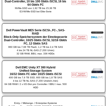
Dual-Controller, 10 bis 100 Gbit/s iSCSI, 16 bis
64 Gbit/s FC
NVMe-SSD von 1,92 TB bis 15,36 TB
E3-NVMe-SSD bei Elite-Serie
Dell PowerVault ME5 Serie iSCSI-, FC-, SAS-
RAID
Block-Only-Speichersystem der Einstiegsserie
Dual-Controller, 10/25 Gbit/s iSCSI, 32/16 Gbit/s
FC, 12 Gbit/s SAS
960 GB bis 7,68 TB Flash; 1,2 TB bis 2,4 TB SAS
4 bis 24 TB NL-SAS (7.200 U/min)
32 GB RAM, BBU, max. 336 HDDs
Dell EMC Unity XT 380 Hybrid
Unified-Storage-System
16/32 Gbit/s FC oder 10/25 Gbit/s iSCSI
400 GB bis 7,6 TB SSD, 600 GB bis 1,8 TB SAS
4 bis 12 TB NL-SAS (7.200 Umdreh./min)
64 GB RAM / 2 x I/O-Slot pro Controller / BBU / max. 500
HDD
Entry- / Midrange- / Enterprise-Systeme