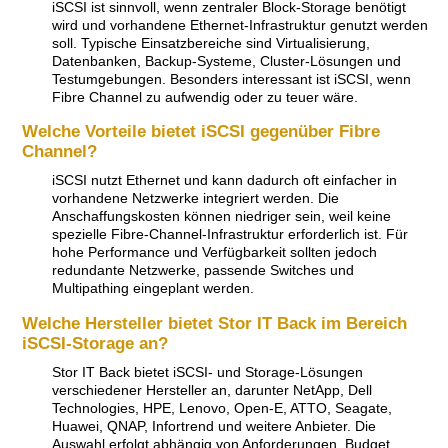
iSCSI ist sinnvoll, wenn zentraler Block-Storage benötigt
wird und vorhandene Ethernet-Infrastruktur genutzt werden
soll. Typische Einsatzbereiche sind Virtualisierung,
Datenbanken, Backup-Systeme, Cluster-Lösungen und
Testumgebungen. Besonders interessant ist iSCSI, wenn
Fibre Channel zu aufwendig oder zu teuer wäre.
Welche Vorteile bietet iSCSI gegenüber Fibre
Channel?
iSCSI nutzt Ethernet und kann dadurch oft einfacher in
vorhandene Netzwerke integriert werden. Die
Anschaffungskosten können niedriger sein, weil keine
spezielle Fibre-Channel-Infrastruktur erforderlich ist. Für
hohe Performance und Verfügbarkeit sollten jedoch
redundante Netzwerke, passende Switches und
Multipathing eingeplant werden.
Welche Hersteller bietet Stor IT Back im Bereich
iSCSI-Storage an?
Stor IT Back bietet iSCSI- und Storage-Lösungen
verschiedener Hersteller an, darunter NetApp, Dell
Technologies, HPE, Lenovo, Open-E, ATTO, Seagate,
Huawei, QNAP, Infortrend und weitere Anbieter. Die
Auswahl erfolgt abhängig von Anforderungen, Budget,