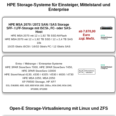
HPE Storage-Systeme für Einsteiger, Mittelstand und
Enterprise
HPE MSA 2070 / 2072 SAN / SAS Storage
SFF- / LFF-Storage mit iSCSI-, FC- oder SAS-
ab 7.870,00
Host
Euro
HPE MSA 2070 mit 12 x 1,92 TB SSD All-Flash
zzgl. MwSt.
HPE MSA 2070 mit 12 x 1,92 TB SSD / 12 x 2,4 TB SAS
10k
10/25 Gbit/s iSCSI / 16/32 Gbit/s FC / 12 Gbit/s SAS
Entry- / Midrange- / Enterprise-Systeme
HPE 3PAR StoreServ 7000, HPE 3PAR StoreServ 7450,
HPE 3PAR StoreServ 10000
HPE StoreVirtual 4130, 4330 / 4335 / 4530 / 4630 / 4730
HPE MSA 1050, MSA 2050
XP P9500 Storage, HP XP7
EOL: EVA3000, 4000, 4100, 8000 MSA 1000, 1500cs, MSA 2040, MSA 1040,
XP10000, XP12000
Open-E Storage-Virtualisierung mit Linux und ZFS