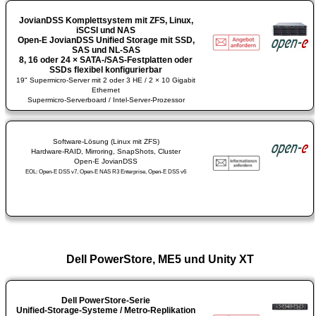
JovianDSS Komplettsystem mit ZFS, Linux,
iSCSI und NAS
Open-E JovianDSS Unified Storage mit SSD,
SAS und NL-SAS
8, 16 oder 24 × SATA-/SAS-Festplatten oder
SSDs flexibel konfigurierbar
19" Supermicro-Server mit 2 oder 3 HE / 2 × 10 Gigabit
Ethernet
Supermicro-Serverboard / Intel-Server-Prozessor
Software-Lösung (Linux mit ZFS)
Hardware-RAID, Mirroring, SnapShots, Cluster
Open-E JovianDSS
EOL: Open-E DSS v7, Open-E NAS R3 Enterprise, Open-E DSS v6
Dell PowerStore, ME5 und Unity XT
Dell PowerStore-Serie
Unified-Storage-Systeme / Metro-Replikation