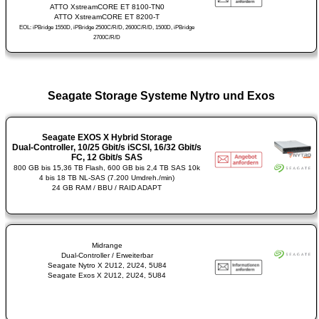
ATTO XstreamCORE ET 8100-TN0
ATTO XstreamCORE ET 8200-T
EOL: iPBridge 1550D, iPBridge 2500C/R/D, 2600C/R/D, 1500D, iPBridge
2700C/R/D
Seagate Storage Systeme Nytro und Exos
Seagate EXOS X Hybrid Storage
Dual-Controller, 10/25 Gbit/s iSCSI, 16/32 Gbit/s
FC, 12 Gbit/s SAS
800 GB bis 15,36 TB Flash, 600 GB bis 2,4 TB SAS 10k
4 bis 18 TB NL-SAS (7.200 Umdreh./min)
24 GB RAM / BBU / RAID ADAPT
Midrange
Dual-Controller / Erweiterbar
Seagate Nytro X 2U12, 2U24, 5U84
Seagate Exos X 2U12, 2U24, 5U84