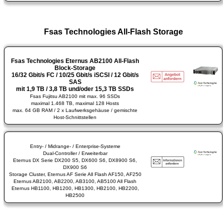
Fsas Technologies All-Flash Storage
Fsas Technologies Eternus AB2100 All-Flash
Block-Storage
16/32 Gbit/s FC / 10/25 Gbit/s iSCSI / 12 Gbit/s
SAS
mit 1,9 TB / 3,8 TB und/oder 15,3 TB SSDs
Fsas Fujitsu AB2100 mit max. 96 SSDs
maximal 1.468 TB, maximal 128 Hosts
max. 64 GB RAM / 2 x Laufwerksgehäuse / gemischte
Host-Schnittstellen
Entry- / Midrange- / Enterprise-Systeme
Dual-Controller / Erweiterbar
Eternus DX Serie DX200 S5, DX600 S6, DX8900 S6,
DX900 S6
Storage Cluster, Eternus AF Serie All Flash AF150, AF250
Eternus AB2100, AB2200, AB3100, AB5100 All Flash
Eternus HB1100, HB1200, HB1300, HB2100, HB2200,
HB2500