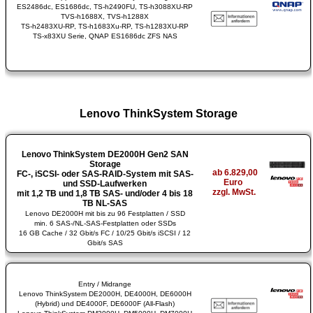
ES2486dc, ES1686dc, TS-h2490FU, TS-h3088XU-RP
TVS-h1688X, TVS-h1288X
TS-h2483XU-RP, TS-h1683Xu-RP, TS-h1283XU-RP
TS-x83XU Serie, QNAP ES1686dc ZFS NAS
Lenovo ThinkSystem Storage
Lenovo ThinkSystem DE2000H Gen2 SAN
Storage
ab 6.829,00
FC-, iSCSI- oder SAS-RAID-System mit SAS-
Euro
und SSD-Laufwerken
zzgl. MwSt.
mit 1,2 TB und 1,8 TB SAS- und/oder 4 bis 18
TB NL-SAS
Lenovo DE2000H mit bis zu 96 Festplatten / SSD
min. 6 SAS-/NL-SAS-Festplatten oder SSDs
16 GB Cache / 32 Gbit/s FC / 10/25 Gbit/s iSCSI / 12
Gbit/s SAS
Entry / Midrange
Lenovo ThinkSystem DE2000H, DE4000H, DE6000H
(Hybrid) und DE4000F, DE6000F (All-Flash)