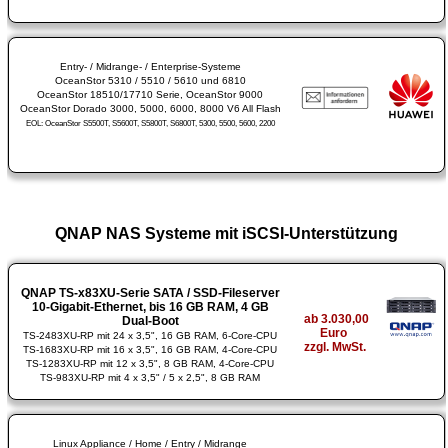
Entry- / Midrange- / Enterprise-Systeme
OceanStor 5310 / 5510 / 5610 und 6810
OceanStor 18510/17710 Serie, OceanStor 9000
OceanStor Dorado 3000, 5000, 6000, 8000 V6 All Flash
EOL: OceanStor S5500T, S5600T, S5800T, S6800T, 5300, 5500, 5600, 2200
QNAP NAS Systeme mit iSCSI-Unterstützung
QNAP TS-x83XU-Serie SATA / SSD-Fileserver
10-Gigabit-Ethernet, bis 16 GB RAM, 4 GB
ab 3.030,00
Dual-Boot
Euro
TS-2483XU-RP mit 24 x 3,5", 16 GB RAM, 6-Core-CPU
zzgl. MwSt.
TS-1683XU-RP mit 16 x 3,5", 16 GB RAM, 4-Core-CPU
TS-1283XU-RP mit 12 x 3,5", 8 GB RAM, 4-Core-CPU
TS-983XU-RP mit 4 x 3,5" / 5 x 2,5", 8 GB RAM
Linux Appliance / Home / Entry / Midrange