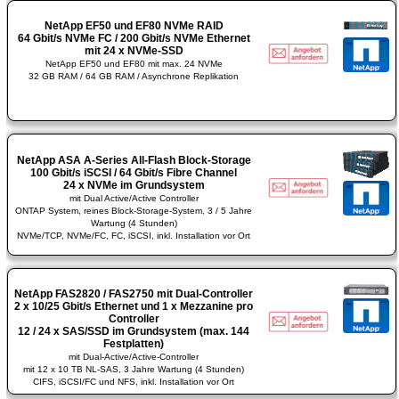
NetApp EF50 und EF80 NVMe RAID
64 Gbit/s NVMe FC / 200 Gbit/s NVMe Ethernet
mit 24 x NVMe-SSD
NetApp EF50 und EF80 mit max. 24 NVMe
32 GB RAM / 64 GB RAM / Asynchrone Replikation
NetApp ASA A-Series All-Flash Block-Storage
100 Gbit/s iSCSI / 64 Gbit/s Fibre Channel
24 x NVMe im Grundsystem
mit Dual Active/Active Controller
ONTAP System, reines Block-Storage-System, 3 / 5 Jahre
Wartung (4 Stunden)
NVMe/TCP, NVMe/FC, FC, iSCSI, inkl. Installation vor Ort
NetApp FAS2820 / FAS2750 mit Dual-Controller
2 x 10/25 Gbit/s Ethernet und 1 x Mezzanine pro
Controller
12 / 24 x SAS/SSD im Grundsystem (max. 144
Festplatten)
mit Dual-Active/Active-Controller
mit 12 x 10 TB NL-SAS, 3 Jahre Wartung (4 Stunden)
CIFS, iSCSI/FC und NFS, inkl. Installation vor Ort