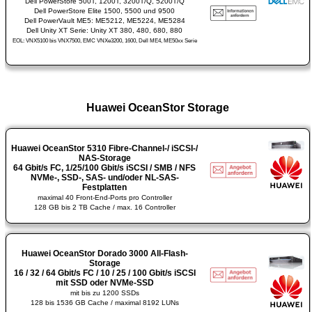
Dell PowerStore 500T, 1200T, 3200T/Q, 5200T/Q
Dell PowerStore Elite 1500, 5500 und 9500
Dell PowerVault ME5: ME5212, ME5224, ME5284
Dell Unity XT Serie: Unity XT 380, 480, 680, 880
EOL: VNX5100 bis VNX7500, EMC VNXe3200, 1600, Dell ME4, ME50xx Serie
Huawei OceanStor Storage
Huawei OceanStor 5310 Fibre-Channel-/ iSCSI-/
NAS-Storage
64 Gbit/s FC, 1/25/100 Gbit/s iSCSI / SMB / NFS
NVMe-, SSD-, SAS- und/oder NL-SAS-
Festplatten
maximal 40 Front-End-Ports pro Controller
128 GB bis 2 TB Cache / max. 16 Controller
Huawei OceanStor Dorado 3000 All-Flash-
Storage
16 / 32 / 64 Gbit/s FC / 10 / 25 / 100 Gbit/s iSCSI
mit SSD oder NVMe-SSD
mit bis zu 1200 SSDs
128 bis 1536 GB Cache / maximal 8192 LUNs