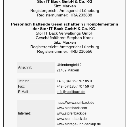
Stor IT Back GmbH & Co. KG
Sitz: Marxen
Registergericht: Amtsgericht Lüneburg
Registernummer: HRA 203888
Persönlich haftende Gesellschafterin / Komplementärin
der Stor IT Back GmbH & Co. KG:
Stor IT Back Verwaltungs GmbH
Geschäftsführer: Stephan Kranz
Sitz: Marxen
Registergericht: Amtsgericht Lüneburg
Registernummer: HRB 210556
Uhlenbergfeld 2
Anschrift:
21439 Marxen
Telefon:
+49 (0)4185 / 707 85 0
Fax:
+49 (0)4185 / 707 59 43
E-Mail:
info@storitback.de
https://www.storitback.de
www.storitback.com
Internet:
www.storeitback.de
www.stor-it-back.de
www.storage-und-backup.de