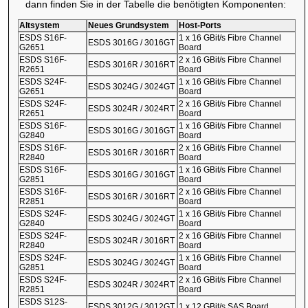
dann finden Sie in der Tabelle die benötigten Komponenten:
Altsystem
Neues Grundsystem
Host-Ports
ESDS S16F-
1 x 16 GBit/s Fibre Channel
ESDS 3016G / 3016GT
G2651
Board
ESDS S16F-
2 x 16 GBit/s Fibre Channel
ESDS 3016R / 3016RT
R2651
Board
ESDS S24F-
1 x 16 GBit/s Fibre Channel
ESDS 3024G / 3024GT
G2651
Board
ESDS S24F-
2 x 16 GBit/s Fibre Channel
ESDS 3024R / 3024RT
R2651
Board
ESDS S16F-
1 x 16 GBit/s Fibre Channel
ESDS 3016G / 3016GT
G2840
Board
ESDS S16F-
2 x 16 GBit/s Fibre Channel
ESDS 3016R / 3016RT
R2840
Board
ESDS S16F-
1 x 16 GBit/s Fibre Channel
ESDS 3016G / 3016GT
G2851
Board
ESDS S16F-
2 x 16 GBit/s Fibre Channel
ESDS 3016R / 3016RT
R2851
Board
ESDS S24F-
1 x 16 GBit/s Fibre Channel
ESDS 3024G / 3024GT
G2840
Board
ESDS S24F-
2 x 16 GBit/s Fibre Channel
ESDS 3024R / 3016RT
R2840
Board
ESDS S24F-
1 x 16 GBit/s Fibre Channel
ESDS 3024G / 3024GT
G2851
Board
ESDS S24F-
2 x 16 GBit/s Fibre Channel
ESDS 3024R / 3024RT
R2851
Board
ESDS S12S-
ESDS 3012G / 3012GT
1 x 12 GBit/s SAS Board