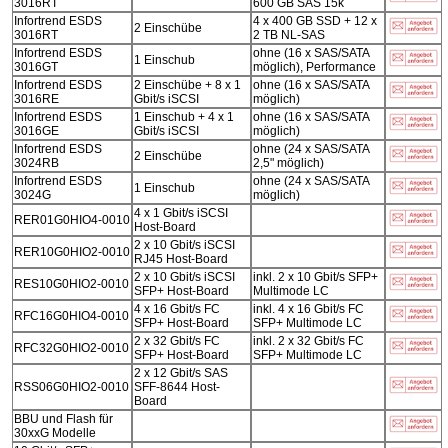
3016RT
600 GB SAS 15k
Infortrend ESDS
4 x 400 GB SSD + 12 x
2 Einschübe
3016RT
2 TB NL-SAS
Infortrend ESDS
ohne (16 x SAS/SATA
1 Einschub
3016GT
möglich), Performance
Infortrend ESDS
2 Einschübe + 8 x 1
ohne (16 x SAS/SATA
3016RE
Gbit/s iSCSI
möglich)
Infortrend ESDS
1 Einschub + 4 x 1
ohne (16 x SAS/SATA
3016GE
Gbit/s iSCSI
möglich)
Infortrend ESDS
ohne (24 x SAS/SATA
2 Einschübe
3024RB
2,5" möglich)
Infortrend ESDS
ohne (24 x SAS/SATA
1 Einschub
3024G
möglich)
4 x 1 Gbit/s iSCSI
RER01G0HIO4-0010
Host-Board
2 x 10 Gbit/s iSCSI
RER10G0HIO2-0010
RJ45 Host-Board
2 x 10 Gbit/s iSCSI
inkl. 2 x 10 Gbit/s SFP+
RES10G0HIO2-0010
SFP+ Host-Board
Multimode LC
4 x 16 Gbit/s FC
inkl. 4 x 16 Gbit/s FC
RFC16G0HIO4-0010
SFP+ Host-Board
SFP+ Multimode LC
2 x 32 Gbit/s FC
inkl. 2 x 32 Gbit/s FC
RFC32G0HIO2-0010
SFP+ Host-Board
SFP+ Multimode LC
2 x 12 Gbit/s SAS
RSS06G0HIO2-0010
SFF-8644 Host-
Board
BBU und Flash für
30xxG Modelle