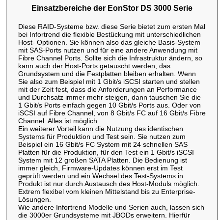
Einsatzbereiche der EonStor DS 3000 Serie
Diese RAID-Systeme bzw. diese Serie bietet zum ersten Mal
bei Infortrend die flexible Bestückung mit unterschiedlichen
Host- Optionen. Sie können also das gleiche Basis-System
mit SAS-Ports nutzen und für eine andere Anwendung mit
Fibre Channel Ports. Sollte sich die Infrastruktur ändern, so
kann auch der Host-Ports getauscht werden, das
Grundsystem und die Festplatten bleiben erhalten. Wenn
Sie also zum Beispiel mit 1 Gbit/s iSCSI starten und stellen
mit der Zeit fest, dass die Anforderungen an Performance
und Durchsatz immer mehr steigen, dann tauschen Sie die
1 Gbit/s Ports einfach gegen 10 Gbit/s Ports aus. Oder von
iSCSI auf Fibre Channel, von 8 Gbit/s FC auf 16 Gbit/s Fibre
Channel. Alles ist möglich.
Ein weiterer Vorteil kann die Nutzung des identischen
Systems für Produktion und Test sein. Sie nutzen zum
Beispiel ein 16 Gbit/s FC System mit 24 schnellen SAS
Platten für die Produktion, für den Test ein 1 Gbit/s iSCSI
System mit 12 großen SATA Platten. Die Bedienung ist
immer gleich, Firmware-Updates können erst im Test
geprüft werden und ein Wechsel des Test-Systems in
Produkt ist nur durch Austausch des Host-Moduls möglich.
Extrem flexibel vom kleinen Mittelstand bis zu Enterprise-
Lösungen.
Wie andere Infortrend Modelle und Serien auch, lassen sich
die 3000er Grundsysteme mit JBODs erweitern. Hierfür