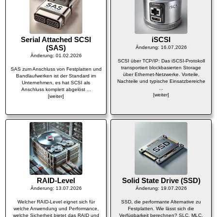
Serial Attached SCSI
iSCSI
(SAS)
Änderung: 16.07.2026
Änderung: 01.02.2026
SCSI über TCP/IP: Das iSCSI-Protokoll
transportiert blockbasierten Storage
SAS zum Anschluss von Festplatten und
über Ethernet-Netzwerke. Vorteile,
Bandlaufwerken ist der Standard im
Nachteile und typische Einsatzbereiche
Unternehmen, es hat SCSI als
...
Anschluss komplett abgelöst ...
[weiter]
[weiter]
RAID-Level
Solid State Drive (SSD)
Änderung: 13.07.2026
Änderung: 19.07.2026
Welcher RAID-Level eignet sich für
SSD, die performante Alternative zu
welche Anwendung und Performance,
Festplatten. Wie lässt sich die
welche Sicherheit bietet das RAID und
Verfügbarkeit berechnen? SLC, MLC,