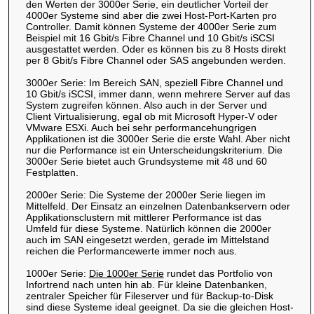
den Werten der 3000er Serie, ein deutlicher Vorteil der
4000er Systeme sind aber die zwei Host-Port-Karten pro
Controller. Damit können Systeme der 4000er Serie zum
Beispiel mit 16 Gbit/s Fibre Channel und 10 Gbit/s iSCSI
ausgestattet werden. Oder es können bis zu 8 Hosts direkt
per 8 Gbit/s Fibre Channel oder SAS angebunden werden.
3000er Serie: Im Bereich SAN, speziell Fibre Channel und
10 Gbit/s iSCSI, immer dann, wenn mehrere Server auf das
System zugreifen können. Also auch in der Server und
Client Virtualisierung, egal ob mit Microsoft Hyper-V oder
VMware ESXi. Auch bei sehr performancehungrigen
Applikationen ist die 3000er Serie die erste Wahl. Aber nicht
nur die Performance ist ein Unterscheidungskriterium. Die
3000er Serie bietet auch Grundsysteme mit 48 und 60
Festplatten.
2000er Serie: Die Systeme der 2000er Serie liegen im
Mittelfeld. Der Einsatz an einzelnen Datenbankservern oder
Applikationsclustern mit mittlerer Performance ist das
Umfeld für diese Systeme. Natürlich können die 2000er
auch im SAN eingesetzt werden, gerade im Mittelstand
reichen die Performancewerte immer noch aus.
1000er Serie:
Die 1000er Serie
rundet das Portfolio von
Infortrend nach unten hin ab. Für kleine Datenbanken,
zentraler Speicher für Fileserver und für Backup-to-Disk
sind diese Systeme ideal geeignet. Da sie die gleichen Host-