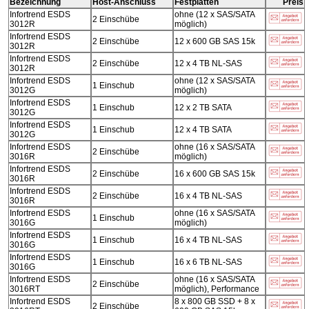
Bezeichnung
Host-Anschluss
Festplatten
Preis
Infortrend ESDS
ohne (12 x SAS/SATA
2 Einschübe
3012R
möglich)
Infortrend ESDS
2 Einschübe
12 x 600 GB SAS 15k
3012R
Infortrend ESDS
2 Einschübe
12 x 4 TB NL-SAS
3012R
Infortrend ESDS
ohne (12 x SAS/SATA
1 Einschub
3012G
möglich)
Infortrend ESDS
1 Einschub
12 x 2 TB SATA
3012G
Infortrend ESDS
1 Einschub
12 x 4 TB SATA
3012G
Infortrend ESDS
ohne (16 x SAS/SATA
2 Einschübe
3016R
möglich)
Infortrend ESDS
2 Einschübe
16 x 600 GB SAS 15k
3016R
Infortrend ESDS
2 Einschübe
16 x 4 TB NL-SAS
3016R
Infortrend ESDS
ohne (16 x SAS/SATA
1 Einschub
3016G
möglich)
Infortrend ESDS
1 Einschub
16 x 4 TB NL-SAS
3016G
Infortrend ESDS
1 Einschub
16 x 6 TB NL-SAS
3016G
Infortrend ESDS
ohne (16 x SAS/SATA
2 Einschübe
3016RT
möglich), Performance
Infortrend ESDS
8 x 800 GB SSD + 8 x
2 Einschübe