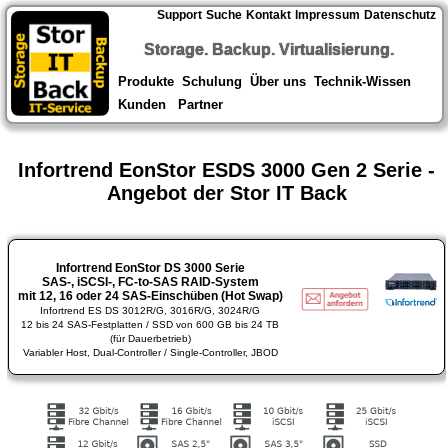
Support
Suche
Kontakt
Impressum
Datenschutz
Storage. Backup. Virtualisierung.
Produkte
Schulung
Über uns
Technik-Wissen
Kunden
Partner
Infortrend EonStor ESDS 3000 Gen 2 Serie -
Angebot der Stor IT Back
Infortrend EonStor DS 3000 Serie
SAS-, iSCSI-, FC-to-SAS RAID-System
mit 12, 16 oder 24 SAS-Einschüben (Hot Swap)
Infortrend ES DS 3012R/G, 3016R/G, 3024R/G
12 bis 24 SAS-Festplatten / SSD von 600 GB bis 24 TB
(für Dauerbetrieb)
Variabler Host, Dual-Controller / Single-Controller, JBOD