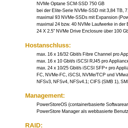
NVMe Optane SCM-SSD 750 GB
bei der Elite-Serie NVMe-SSD mit 3,84 TB,
maximal 93 NVMe-SSDs mit Expansion (Powe
maximal 24 bzw. 40 NVMe Laufwerke in der El
24 X 2.5” NVMe Drive Enclosure über 100 G
Hostanschluss:
max. 16 x 16/32 Gbit/s Fibre Channel pro Ap
max. 16 x 10 Gbit/s iSCSI RJ45 pro Applianc
max. 24 x 10/25 Gbit/s iSCSI SFP+ pro Appl
FC, NVMe-FC, iSCSI, NVMe/TCP und VMware 
NFSv3, NFSv4, NFSv4.1; CIFS (SMB 1), SM
Management:
PowerStoreOS (containerbasierte Softwarearc
PowerStore Manager als webbasierte Benutz
RAID: