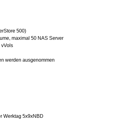
erStore 500)
olume, maximal 50 NAS Server
 vVols
Daten werden ausgenommen
ter Werktag 5x9xNBD