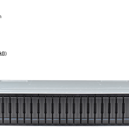
h
 kB)