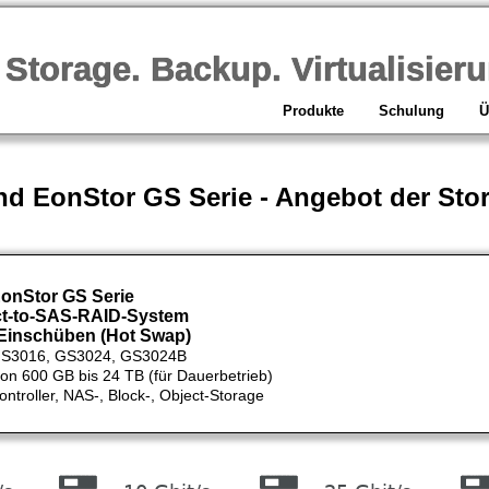
orage. Backup. Virtualisieru
Produkte
Schulung
Ü
end EonStor GS Serie - Angebot der Stor
EonStor GS Serie
ect-to-SAS-RAID-System
-Einschüben (Hot Swap)
 GS3016, GS3024, GS3024B
von 600 GB bis 24 TB (für Dauerbetrieb)
ntroller, NAS-, Block-, Object-Storage