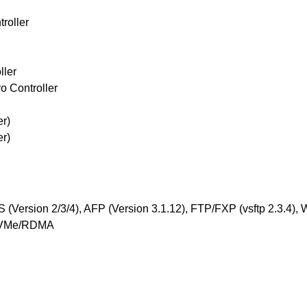
roller
ller
o Controller
r)
r)
 (Version 2/3/4), AFP (Version 3.1.12), FTP/FXP (vsftp 2.3.4),
 NVMe/RDMA