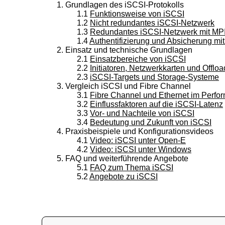
1. Grundlagen des iSCSI-Protokolls
1.1
Funktionsweise von iSCSI
1.2
Nicht redundantes iSCSI-Netzwerk
1.3
Redundantes iSCSI-Netzwerk mit MP
1.4
Authentifizierung und Absicherung m
2. Einsatz und technische Grundlagen
2.1
Einsatzbereiche von iSCSI
2.2
Initiatoren, Netzwerkkarten und Offloa
2.3
iSCSI-Targets und Storage-Systeme
3. Vergleich iSCSI und Fibre Channel
3.1
Fibre Channel und Ethernet im Perfo
3.2
Einflussfaktoren auf die iSCSI-Latenz
3.3
Vor- und Nachteile von iSCSI
3.4
Bedeutung und Zukunft von iSCSI
4. Praxisbeispiele und Konfigurationsvideos
4.1
Video: iSCSI unter Open-E
4.2
Video: iSCSI unter Windows
5. FAQ und weiterführende Angebote
5.1
FAQ zum Thema iSCSI
5.2
Angebote zu iSCSI