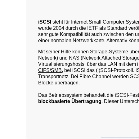
iSCSI
steht für Internet Small Computer Syste
wurde 2004 durch die IETF als Standard veröff
sehr gute Kompatibilität auch zwischen den unt
einer normalen Netzwerkkarte. Alternativ kö
Mit seiner Hilfe können Storage-Systeme übe
Network)
und
NAS (Network Attached Storage
Virtualisierungshosts, über das LAN mit de
CIFS/SMB
, bei iSCSI das (i)SCSI-Protokoll.
Transportnetz. Bei Fibre Channel werden SCS
Blöcke übertragen.
Das Betriebssystem behandelt die iSCSI-Festpl
blockbasierte Übertragung
. Dieser Untersch