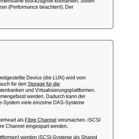
einsame Blockzugriffe koordiniert. Sollen
tzen (Performance beachten!). Der
reitgestellte Device (die LUN) wird vom
 auch für den
Storage für die
atenbanken und Virtualisierungsplattformen.
ammengefasst werden. Dadurch kann der
age-System viele einzelne DAS-Systeme
verhead als
Fibre Channel
verursachen. iSCSI
bre Channel eingespart werden.
ttformen)
werden iSCSI-Systeme als Shared