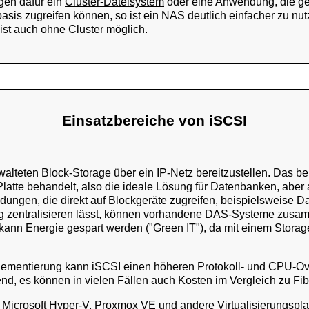
gen dafür ein
Cluster-Dateisystem
oder eine Anwendung, die gem
asis zugreifen können, so ist ein NAS deutlich einfacher zu nu
st auch ohne Cluster möglich.
Einsatzbereiche von iSCSI
walteten Block-Storage über ein IP-Netz bereitzustellen. Das be
Platte behandelt, also die ideale Lösung für Datenbanken, aber
ndungen, die direkt auf Blockgeräte zugreifen, beispielsweise D
tig zentralisieren lässt, können vorhandene DAS-Systeme zus
 kann Energie gespart werden ("Green IT"), da mit einem Stor
lementierung kann iSCSI einen höheren Protokoll- und CPU-O
d, es können in vielen Fällen auch Kosten im Vergleich zu Fi
 Microsoft Hyper-V, Proxmox VE und andere Virtualisierungspla