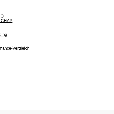
IO
it CHAP
ding
rmance-Vergleich