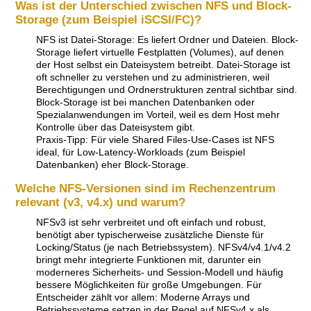
Was ist der Unterschied zwischen NFS und Block-
Storage (zum Beispiel iSCSI/FC)?
NFS ist Datei-Storage: Es liefert Ordner und Dateien. Block-
Storage liefert virtuelle Festplatten (Volumes), auf denen
der Host selbst ein Dateisystem betreibt. Datei-Storage ist
oft schneller zu verstehen und zu administrieren, weil
Berechtigungen und Ordnerstrukturen zentral sichtbar sind.
Block-Storage ist bei manchen Datenbanken oder
Spezialanwendungen im Vorteil, weil es dem Host mehr
Kontrolle über das Dateisystem gibt.
Praxis-Tipp: Für viele Shared Files-Use-Cases ist NFS
ideal, für Low-Latency-Workloads (zum Beispiel
Datenbanken) eher Block-Storage.
Welche NFS-Versionen sind im Rechenzentrum
relevant (v3, v4.x) und warum?
NFSv3 ist sehr verbreitet und oft einfach und robust,
benötigt aber typischerweise zusätzliche Dienste für
Locking/Status (je nach Betriebssystem). NFSv4/v4.1/v4.2
bringt mehr integrierte Funktionen mit, darunter ein
moderneres Sicherheits- und Session-Modell und häufig
bessere Möglichkeiten für große Umgebungen. Für
Entscheider zählt vor allem: Moderne Arrays und
Betriebssysteme setzen in der Regel auf NFSv4.x als