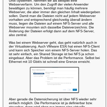
Unix-Systemen. Nehmen wir als Beispiel eine
Webserverfarm. Um den Zugriff der vielen Anwender
bewältigen zu können, benötigt man häufig mehrere
Webserver, die aber immer den gleichen Inhalt wiedergeben
sollen. Damit man die Dateien nicht auf jedem Webserver
vorhalten und entsprechend gleichzeitig überall ändern
muss, liegen die Dateien auf einem NFS-Server und alle
Webserver mounten sich dasselbe Dateiverzeichnis. Die
Änderung der Dateien erfolgt dann auf dem NFS-Server,
also zentral.
Was bei einem Webserver geht, das geht natürlich auch in
der Virtualisierung. Auch VMware ESXi hat einen NFS-Client
und kann sich Speicher von einem NFS-Server holen. Das
ist sehr einfach, ein Shared Storage ist bei NFS ja schon
eingebaut. Aber das Problem ist die Performance. Selbst bei
Ethernet mit 10 Gbit/s ist schnell eine Grenze erreicht.
Aber gerade die Datensicherung ist über NFS wieder sehr
einfach möglich. Die Performance ist ja definierbar bzw.
steuerbar, dann wird eben nur immer eine virtuelle