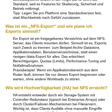
Standard, weil es Features für Skalierung, Sicherheit und
Betrieb mitbringt.
Tipp: Legen Sie pro Plattform eine Standardversion fest,
statt Mischbetrieb nach Gefühl zuzulassen.
Was ist ein „NFS-Export“ und wie plane ich
Exports sinnvoll?
Ein Export ist ein freigegebenes Verzeichnis auf dem NFS-
Server, das Clients mounten dürfen. Sinnvoll ist es, Exports
nach Zweck zu trennen: zum Beispiel Archiv-Datastore,
Applikationsdaten, Benutzerverzeichnisse, statt einen
riesigen /data-Export für alles. Das erleichtert
Berechtigungen, Quotas (Limits), Performance-Tuning und
Notfallmaßnahmen.
Praxisbeispiel: Wenn ein Applikationsbereich aus dem
Ruder läuft, können Sie nur diesen Export begrenzen oder
warten, ohne andere Workloads zu stören.
Wie wird Hochverfügbarkeit (HA) bei NFS erreicht?
HA entsteht entweder durch ein Storage-System mit
Controller-Redundanz (typisch bei Enterprise-Arrays) oder
durch Cluster/Failover-Mechanismen bei Fileservern.
Wichtig ist, dass Clients Ausfälle ohne manuelle Eingriffe