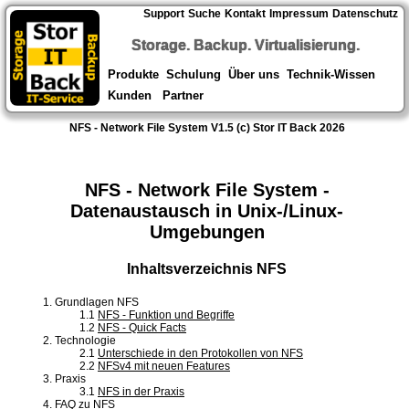
Support
Suche
Kontakt
Impressum
Datenschutz
Storage. Backup. Virtualisierung.
Produkte
Schulung
Über uns
Technik-Wissen
Kunden
Partner
NFS - Network File System V1.5 (c) Stor IT Back 2026
NFS - Network File System -
Datenaustausch in Unix-/Linux-
Umgebungen
Inhaltsverzeichnis NFS
1. Grundlagen NFS
1.1
NFS - Funktion und Begriffe
1.2
NFS - Quick Facts
2. Technologie
2.1
Unterschiede in den Protokollen von NFS
2.2
NFSv4 mit neuen Features
3. Praxis
3.1
NFS in der Praxis
4.
FAQ zu NFS