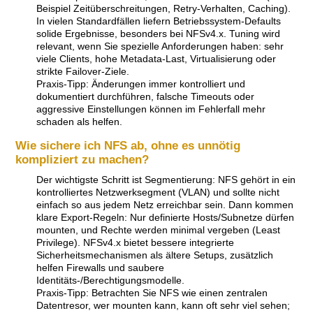
Beispiel Zeitüberschreitungen, Retry-Verhalten, Caching).
In vielen Standardfällen liefern Betriebssystem-Defaults
solide Ergebnisse, besonders bei NFSv4.x. Tuning wird
relevant, wenn Sie spezielle Anforderungen haben: sehr
viele Clients, hohe Metadata-Last, Virtualisierung oder
strikte Failover-Ziele.
Praxis-Tipp: Änderungen immer kontrolliert und
dokumentiert durchführen, falsche Timeouts oder
aggressive Einstellungen können im Fehlerfall mehr
schaden als helfen.
Wie sichere ich NFS ab, ohne es unnötig
kompliziert zu machen?
Der wichtigste Schritt ist Segmentierung: NFS gehört in ein
kontrolliertes Netzwerksegment (VLAN) und sollte nicht
einfach so aus jedem Netz erreichbar sein. Dann kommen
klare Export-Regeln: Nur definierte Hosts/Subnetze dürfen
mounten, und Rechte werden minimal vergeben (Least
Privilege). NFSv4.x bietet bessere integrierte
Sicherheitsmechanismen als ältere Setups, zusätzlich
helfen Firewalls und saubere
Identitäts-/Berechtigungsmodelle.
Praxis-Tipp: Betrachten Sie NFS wie einen zentralen
Datentresor, wer mounten kann, kann oft sehr viel sehen;