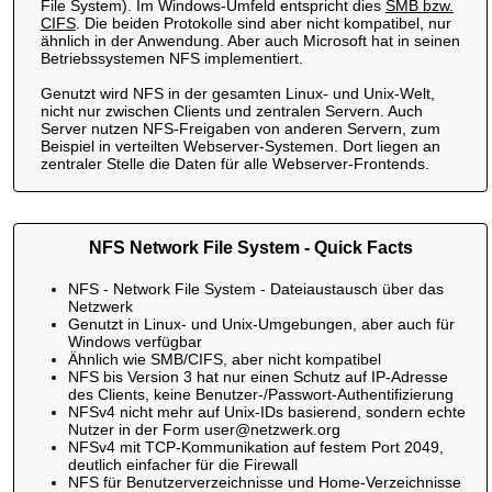
File System). Im Windows-Umfeld entspricht dies
SMB bzw.
CIFS
. Die beiden Protokolle sind aber nicht kompatibel, nur
ähnlich in der Anwendung. Aber auch Microsoft hat in seinen
Betriebssystemen NFS implementiert.
Genutzt wird NFS in der gesamten Linux- und Unix-Welt,
nicht nur zwischen Clients und zentralen Servern. Auch
Server nutzen NFS-Freigaben von anderen Servern, zum
Beispiel in verteilten Webserver-Systemen. Dort liegen an
zentraler Stelle die Daten für alle Webserver-Frontends.
NFS Network File System - Quick Facts
NFS - Network File System - Dateiaustausch über das
Netzwerk
Genutzt in Linux- und Unix-Umgebungen, aber auch für
Windows verfügbar
Ähnlich wie SMB/CIFS, aber nicht kompatibel
NFS bis Version 3 hat nur einen Schutz auf IP-Adresse
des Clients, keine Benutzer-/Passwort-Authentifizierung
NFSv4 nicht mehr auf Unix-IDs basierend, sondern echte
Nutzer in der Form user@netzwerk.org
NFSv4 mit TCP-Kommunikation auf festem Port 2049,
deutlich einfacher für die Firewall
NFS für Benutzerverzeichnisse und Home-Verzeichnisse