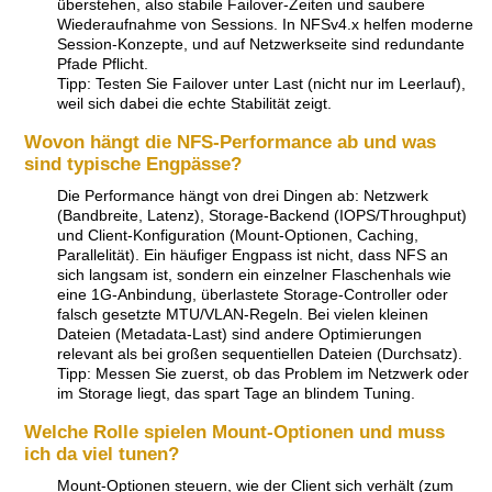
überstehen, also stabile Failover-Zeiten und saubere
Wiederaufnahme von Sessions. In NFSv4.x helfen moderne
Session-Konzepte, und auf Netzwerkseite sind redundante
Pfade Pflicht.
Tipp: Testen Sie Failover unter Last (nicht nur im Leerlauf),
weil sich dabei die echte Stabilität zeigt.
Wovon hängt die NFS-Performance ab und was
sind typische Engpässe?
Die Performance hängt von drei Dingen ab: Netzwerk
(Bandbreite, Latenz), Storage-Backend (IOPS/Throughput)
und Client-Konfiguration (Mount-Optionen, Caching,
Parallelität). Ein häufiger Engpass ist nicht, dass NFS an
sich langsam ist, sondern ein einzelner Flaschenhals wie
eine 1G-Anbindung, überlastete Storage-Controller oder
falsch gesetzte MTU/VLAN-Regeln. Bei vielen kleinen
Dateien (Metadata-Last) sind andere Optimierungen
relevant als bei großen sequentiellen Dateien (Durchsatz).
Tipp: Messen Sie zuerst, ob das Problem im Netzwerk oder
im Storage liegt, das spart Tage an blindem Tuning.
Welche Rolle spielen Mount-Optionen und muss
ich da viel tunen?
Mount-Optionen steuern, wie der Client sich verhält (zum