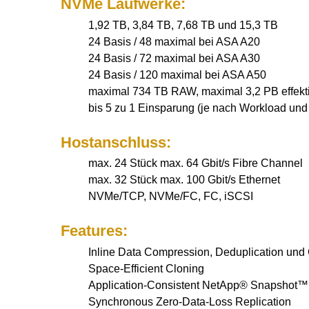
NVMe Laufwerke:
1,92 TB, 3,84 TB, 7,68 TB und 15,3 TB
24 Basis / 48 maximal bei ASA A20
24 Basis / 72 maximal bei ASA A30
24 Basis / 120 maximal bei ASA A50
maximal 734 TB RAW, maximal 3,2 PB effekt
bis 5 zu 1 Einsparung (je nach Workload und
Hostanschluss:
max. 24 Stück max. 64 Gbit/s Fibre Channel
max. 32 Stück max. 100 Gbit/s Ethernet
NVMe/TCP, NVMe/FC, FC, iSCSI
Features:
Inline Data Compression, Deduplication un
Space-Efficient Cloning
Application-Consistent NetApp® Snapshot™ 
Synchronous Zero-Data-Loss Replication