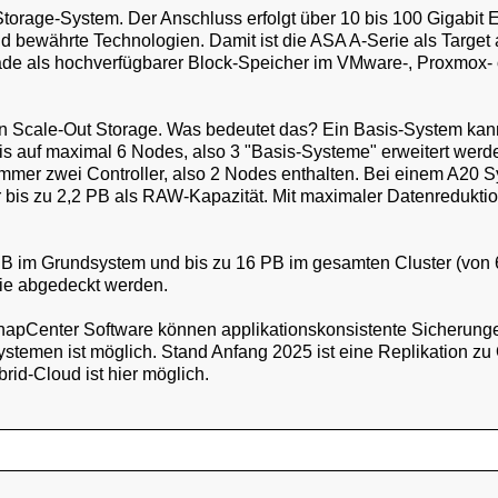
Storage-System. Der Anschluss erfolgt über 10 bis 100 Gigabit 
d bewährte Technologien. Damit ist die ASA A-Serie als Target a
de als hochverfügbarer Block-Speicher im VMware-, Proxmox- 
t ein Scale-Out Storage. Was bedeutet das? Ein Basis-System kan
 auf maximal 6 Nodes, also 3 "Basis-Systeme" erweitert werde
immer zwei Controller, also 2 Nodes enthalten. Bei einem A20 
 bis zu 2,2 PB als RAW-Kapazität. Mit maximaler Datenredukti
 im Grundsystem und bis zu 16 PB im gesamten Cluster (von 
rie abgedeckt werden.
pCenter Software können applikationskonsistente Sicherungen
stemen ist möglich. Stand Anfang 2025 ist eine Replikation 
rid-Cloud ist hier möglich.