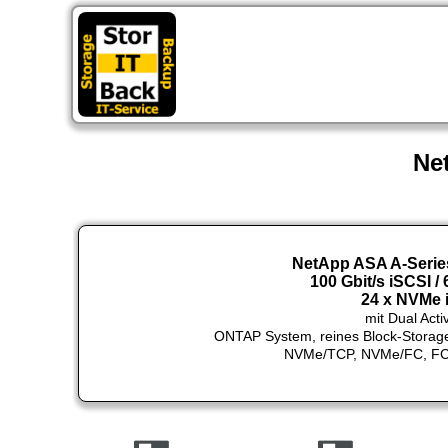
St
Ne
NetApp ASA A-Series
100 Gbit/s iSCSI /
24 x NVMe 
mit Dual Acti
ONTAP System, reines Block-Storage
NVMe/TCP, NVMe/FC, FC, iS