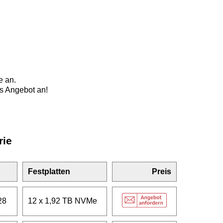
e an.
s Angebot an!
rie
Festplatten
Preis
28
12 x 1,92 TB NVMe