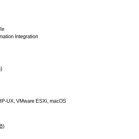
lle
ation Integration
)
X, HP-UX, VMware ESXi, macOS
B)