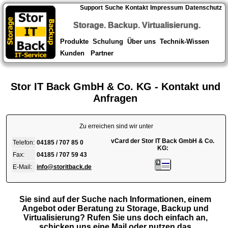
Support
Suche
Kontakt
Impressum
Datenschutz
Storage. Backup. Virtualisierung.
Produkte
Schulung
Über uns
Technik-Wissen
Kunden
Partner
Stor IT Back GmbH & Co. KG - Kontakt und
Anfragen
Zu erreichen sind wir unter
vCard der Stor IT Back GmbH & Co.
Telefon:
04185 / 707 85 0
KG:
Fax:
04185 / 707 59 43
E-Mail:
info@storitback.de
Sie sind auf der Suche nach Informationen, einem
Angebot oder Beratung zu Storage, Backup und
Virtualisierung? Rufen Sie uns doch einfach an,
schicken uns eine Mail oder nutzen das