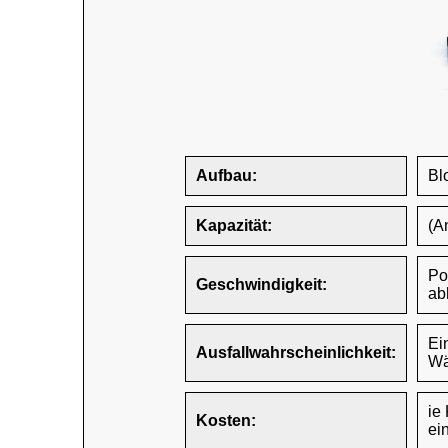
Aufbau:
Blo
Kapazität:
(A
Po
Geschwindigkeit:
ab
Ei
Ausfallwahrscheinlichkeit:
Wä
ie
Kosten:
ei