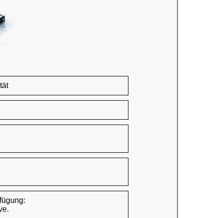
tät
rfügung:
ve.