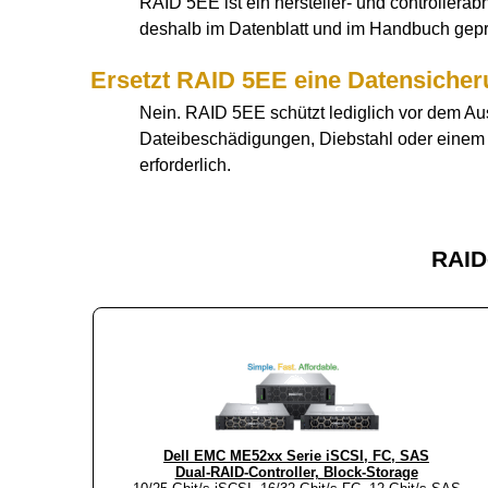
RAID 5EE ist ein hersteller- und controllera
deshalb im Datenblatt und im Handbuch geprüf
Ersetzt RAID 5EE eine Datensiche
Nein. RAID 5EE schützt lediglich vor dem Au
Dateibeschädigungen, Diebstahl oder einem v
erforderlich.
RAID
Dell EMC ME52xx Serie iSCSI, FC, SAS
Dual-RAID-Controller, Block-Storage