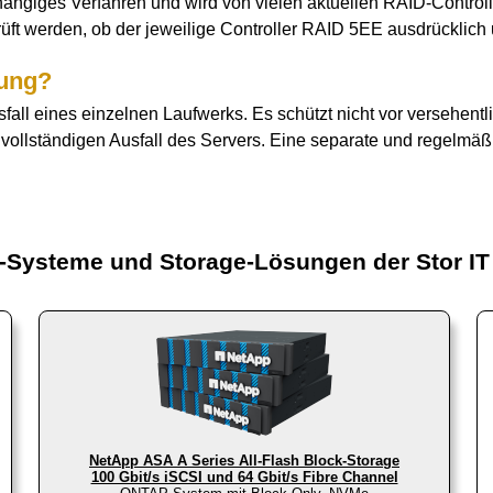
bhängiges Verfahren und wird von vielen aktuellen RAID-Control
t werden, ob der jeweilige Controller RAID 5EE ausdrücklich u
rung?
sfall eines einzelnen Laufwerks. Es schützt nicht vor versehen
ollständigen Ausfall des Servers. Eine separate und regelmäßi
-Systeme und Storage-Lösungen der Stor IT
NetApp ASA A Series All-Flash Block-Storage
100 Gbit/s iSCSI und 64 Gbit/s Fibre Channel