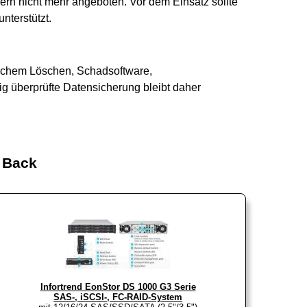
lern nicht mehr angeboten. Vor dem Einsatz sollte
nterstützt.
tlichem Löschen, Schadsoftware,
g überprüfte Datensicherung bleibt daher
 Back
Infortrend EonStor DS 1000 G3 Serie
SAS-, iSCSI-, FC-RAID-System