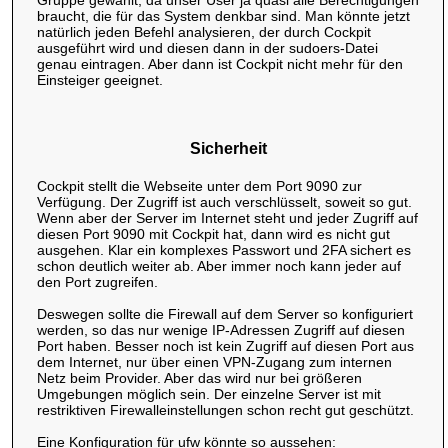
Gruppe gewählt, da unser User ja quasi alle Berechtigungen
braucht, die für das System denkbar sind. Man könnte jetzt
natürlich jeden Befehl analysieren, der durch Cockpit
ausgeführt wird und diesen dann in der sudoers-Datei
genau eintragen. Aber dann ist Cockpit nicht mehr für den
Einsteiger geeignet.
Sicherheit
Cockpit stellt die Webseite unter dem Port 9090 zur
Verfügung. Der Zugriff ist auch verschlüsselt, soweit so gut.
Wenn aber der Server im Internet steht und jeder Zugriff auf
diesen Port 9090 mit Cockpit hat, dann wird es nicht gut
ausgehen. Klar ein komplexes Passwort und 2FA sichert es
schon deutlich weiter ab. Aber immer noch kann jeder auf
den Port zugreifen.
Deswegen sollte die Firewall auf dem Server so konfiguriert
werden, so das nur wenige IP-Adressen Zugriff auf diesen
Port haben. Besser noch ist kein Zugriff auf diesen Port aus
dem Internet, nur über einen VPN-Zugang zum internen
Netz beim Provider. Aber das wird nur bei größeren
Umgebungen möglich sein. Der einzelne Server ist mit
restriktiven Firewalleinstellungen schon recht gut geschützt.
Eine Konfiguration für ufw könnte so aussehen: