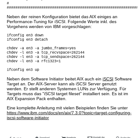
#
############################################################
Neben der reinen Konfiguration bietet das AIX einiges an
Performance-Tuning für iSCSI. Folgende Werte inkl. des
Vorgehens werden von IBM vorgeschlagen:
ifconfig en3 down
ifconfig en3 detach
chdev –a en3 –a jumbo_frames=yes
chdev –l en3 –a tcp_recvspace=262144
chdev –l en3 –a tcp_sendspace=262144
chdev –l en3 –a rfc1323=1
ifconfig en3 up
Neben dem Software Initiator beitet AIX auch ein
iSCSI
Software
Target an. Der AIX-Server kann als iSCSI Server genutzt
werden. Er stellt anderen Systemen LUNs zur Verfügung. Für
Targets muss das "iSCSI target fileset" installiert sein. Es ist im
AIX Expansion Pack enthalten.
Eine komplette Anleitung mit vielen Beispielen finden Sie unter
https://www.ibm.com/docs/en/aix/7.3.0?topic=target-configuring-
iscsi-software-initiator