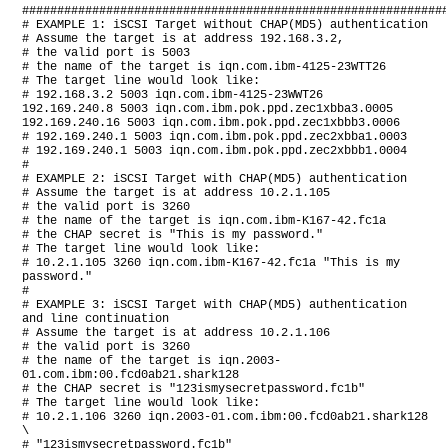
############################################################
# EXAMPLE 1: iSCSI Target without CHAP(MD5) authentication
# Assume the target is at address 192.168.3.2,
# the valid port is 5003
# the name of the target is iqn.com.ibm-4125-23WTT26
# The target line would look like:
# 192.168.3.2 5003 iqn.com.ibm-4125-23WWT26
192.169.240.8 5003 iqn.com.ibm.pok.ppd.zec1xbba3.0005
192.169.240.16 5003 iqn.com.ibm.pok.ppd.zec1xbbb3.0006
# 192.169.240.1 5003 iqn.com.ibm.pok.ppd.zec2xbba1.0003
# 192.169.240.1 5003 iqn.com.ibm.pok.ppd.zec2xbbb1.0004
#
# EXAMPLE 2: iSCSI Target with CHAP(MD5) authentication
# Assume the target is at address 10.2.1.105
# the valid port is 3260
# the name of the target is iqn.com.ibm-K167-42.fc1a
# the CHAP secret is "This is my password."
# The target line would look like:
# 10.2.1.105 3260 iqn.com.ibm-K167-42.fc1a "This is my
password."
#
# EXAMPLE 3: iSCSI Target with CHAP(MD5) authentication
and line continuation
# Assume the target is at address 10.2.1.106
# the valid port is 3260
# the name of the target is iqn.2003-
01.com.ibm:00.fcd0ab21.shark128
# the CHAP secret is "123ismysecretpassword.fc1b"
# The target line would look like:
# 10.2.1.106 3260 iqn.2003-01.com.ibm:00.fcd0ab21.shark128
\
# "123ismysecretpassword.fc1b"