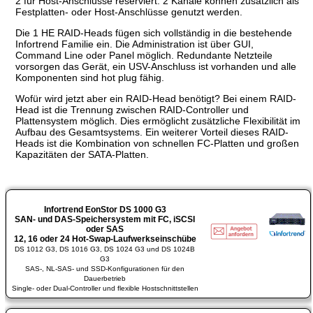
2 für Host-Anschlüsse reserviert. 2 Kanäle können zusätzlich als
Festplatten- oder Host-Anschlüsse genutzt werden.
Die 1 HE RAID-Heads fügen sich vollständig in die bestehende
Infortrend Familie ein. Die Administration ist über GUI,
Command Line oder Panel möglich. Redundante Netzteile
vorsorgen das Gerät, ein USV-Anschluss ist vorhanden und alle
Komponenten sind hot plug fähig.
Wofür wird jetzt aber ein RAID-Head benötigt? Bei einem RAID-
Head ist die Trennung zwischen RAID-Controller und
Plattensystem möglich. Dies ermöglicht zusätzliche Flexibilität im
Aufbau des Gesamtsystems. Ein weiterer Vorteil dieses RAID-
Heads ist die Kombination von schnellen FC-Platten und großen
Kapazitäten der SATA-Platten.
Infortrend EonStor DS 1000 G3
SAN- und DAS-Speichersystem mit FC, iSCSI
oder SAS
12, 16 oder 24 Hot-Swap-Laufwerkseinschübe
DS 1012 G3, DS 1016 G3, DS 1024 G3 und DS 1024B
G3
SAS-, NL-SAS- und SSD-Konfigurationen für den
Dauerbetrieb
Single- oder Dual-Controller und flexible Hostschnittstellen