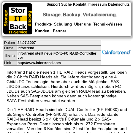
Support
Suche
Kontakt
Impressum
Datenschutz
Storage. Backup. Virtualisierung.
Produkte
Schulung
Über uns
Technik-Wissen
Kunden
Partner
Datum:
24.07.2007
Firma:
Infortrend
Infortrend stellt neue FC-to-FC RAID-Controller
Thema:
vor
Link:
http://www.infortrend.com
Infortrend hat die neuen 1 HE RAID Heads vorgestellt. Sie lösen
die 2 Gbit/s RAID Heads ab. Sie liefern durchgängig eine 4
Gbit/s FC-Technologie, habe aber auch die Möglichkeit SAS-
JBODS anzuschließen. Hierdurch wird es möglich, neben FC-
JBODs auch SAS-JBODs am gleichen RAID-Head zu betreiben.
Neben SAS-Festplatten können dann auch kostengünstige
SATA-Festplatten verwendet werden.
Die 1 HE RAID-Heads sind als DUAL-Controller (FF-R4030) und
als Single-Controller (FF-S4030) erhältlich. Das redundante
RAID-Head besitzt 6 x 4 Gbit/s FC-Kanäle und 2 x SAS-
Expansion Ports. Damit lassen sich bis zu 272 Festplatten
verwalten. Von den 6 Kanälen sind 2 fest für die Festplatten und