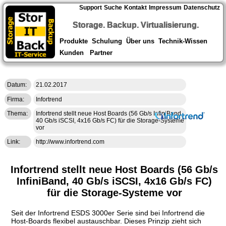
Support
Suche
Kontakt
Impressum
Datenschutz
Storage. Backup. Virtualisierung.
Produkte
Schulung
Über uns
Technik-Wissen
Kunden
Partner
Datum:
21.02.2017
Firma:
Infortrend
Thema:
Infortrend stellt neue Host Boards (56 Gb/s InfiniBand,
40 Gb/s iSCSI, 4x16 Gb/s FC) für die Storage-Systeme
vor
Link:
http://www.infortrend.com
Infortrend stellt neue Host Boards (56 Gb/s
InfiniBand, 40 Gb/s iSCSI, 4x16 Gb/s FC)
für die Storage-Systeme vor
Seit der Infortrend ESDS 3000er Serie sind bei Infortrend die
Host-Boards flexibel austauschbar. Dieses Prinzip zieht sich