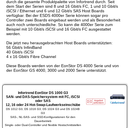
durch die gesamte Produktpalette von Infortrend durch. Seit
dem Start der Serien sind 8 und 16 Gbit/s FC, 1 und 10 Gbit/s
iSCSI / Ethernet und 6 und 12 Gbit/s SAS Host Boards
verfügbar. Bei der ESDS 4000er Serie können sogar pro
Controller zwei Boards eingebaut werden und als Besonderheit
auch noch unterschiedliche. So kann die 4000er Serie zum
Beispiel mit 10 Gbit/s iSCSI und 16 Gbit/s FC ausgestattet
werden.
Die jetzt neu herausgebrachten Host Boards unterstützten:
56 Gbit/s InfiniBand
40 Gbit/s iSCSI
4 x 16 Gbit/s Fibre Channel
Diese Boards werden von der EonStor DS 4000 Serie und von
der EonStor GS 4000, 3000 und 2000 Serie unterstützt.
Infortrend EonStor DS 1000 G3
SAN- und DAS-Speichersystem mit FC, iSCSI
oder SAS
12, 16 oder 24 Hot-Swap-Laufwerkseinschübe
DS 1012 G3, DS 1016 G3, DS 1024 G3 und DS 1024B
G3
SAS-, NL-SAS- und SSD-Konfigurationen für den
Dauerbetrieb
Single- oder Dual-Controller und flexible Hostschnittstellen