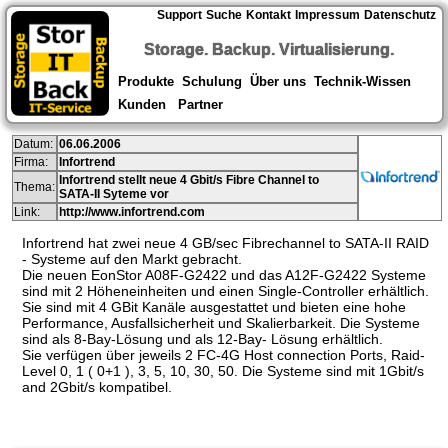
Support
Suche
Kontakt
Impressum
Datenschutz
Storage. Backup. Virtualisierung.
Produkte
Schulung
Über uns
Technik-Wissen
Kunden
Partner
Datum:
06.06.2006
Firma:
Infortrend
Infortrend stellt neue 4 Gbit/s Fibre Channel to
Thema:
SATA-II Syteme vor
Link:
http://www.infortrend.com
Infortrend hat zwei neue 4 GB/sec Fibrechannel to SATA-II RAID
- Systeme auf den Markt gebracht.
Die neuen EonStor A08F-G2422 und das A12F-G2422 Systeme
sind mit 2 Höheneinheiten und einen Single-Controller erhältlich.
Sie sind mit 4 GBit Kanäle ausgestattet und bieten eine hohe
Performance, Ausfallsicherheit und Skalierbarkeit. Die Systeme
sind als 8-Bay-Lösung und als 12-Bay- Lösung erhältlich.
Sie verfügen über jeweils 2 FC-4G Host connection Ports, Raid-
Level 0, 1 ( 0+1 ), 3, 5, 10, 30, 50. Die Systeme sind mit 1Gbit/s
and 2Gbit/s kompatibel.