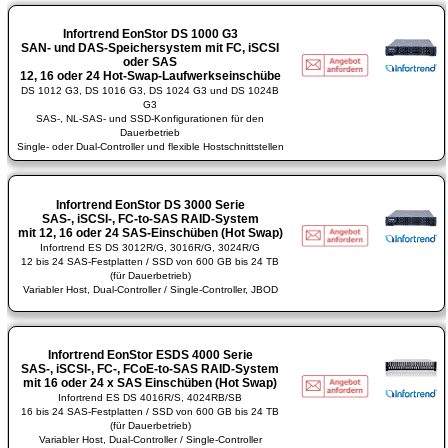
Infortrend EonStor DS 1000 G3
SAN- und DAS-Speichersystem mit FC, iSCSI
oder SAS
12, 16 oder 24 Hot-Swap-Laufwerkseinschübe
DS 1012 G3, DS 1016 G3, DS 1024 G3 und DS 1024B
G3
SAS-, NL-SAS- und SSD-Konfigurationen für den
Dauerbetrieb
Single- oder Dual-Controller und flexible Hostschnittstellen
Infortrend EonStor DS 3000 Serie
SAS-, iSCSI-, FC-to-SAS RAID-System
mit 12, 16 oder 24 SAS-Einschüben (Hot Swap)
Infortrend ES DS 3012R/G, 3016R/G, 3024R/G
12 bis 24 SAS-Festplatten / SSD von 600 GB bis 24 TB
(für Dauerbetrieb)
Variabler Host, Dual-Controller / Single-Controller, JBOD
Infortrend EonStor ESDS 4000 Serie
SAS-, iSCSI-, FC-, FCoE-to-SAS RAID-System
mit 16 oder 24 x SAS Einschüben (Hot Swap)
Infortrend ES DS 4016R/S, 4024RB/SB
16 bis 24 SAS-Festplatten / SSD von 600 GB bis 24 TB
(für Dauerbetrieb)
Variabler Host, Dual-Controller / Single-Controller