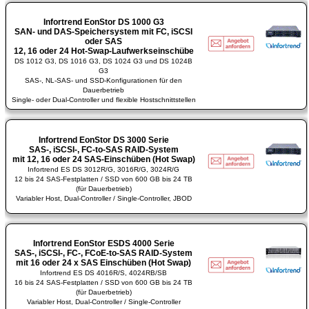
Infortrend EonStor DS 1000 G3
SAN- und DAS-Speichersystem mit FC, iSCSI
oder SAS
12, 16 oder 24 Hot-Swap-Laufwerkseinschübe
DS 1012 G3, DS 1016 G3, DS 1024 G3 und DS 1024B
G3
SAS-, NL-SAS- und SSD-Konfigurationen für den
Dauerbetrieb
Single- oder Dual-Controller und flexible Hostschnittstellen
Infortrend EonStor DS 3000 Serie
SAS-, iSCSI-, FC-to-SAS RAID-System
mit 12, 16 oder 24 SAS-Einschüben (Hot Swap)
Infortrend ES DS 3012R/G, 3016R/G, 3024R/G
12 bis 24 SAS-Festplatten / SSD von 600 GB bis 24 TB
(für Dauerbetrieb)
Variabler Host, Dual-Controller / Single-Controller, JBOD
Infortrend EonStor ESDS 4000 Serie
SAS-, iSCSI-, FC-, FCoE-to-SAS RAID-System
mit 16 oder 24 x SAS Einschüben (Hot Swap)
Infortrend ES DS 4016R/S, 4024RB/SB
16 bis 24 SAS-Festplatten / SSD von 600 GB bis 24 TB
(für Dauerbetrieb)
Variabler Host, Dual-Controller / Single-Controller