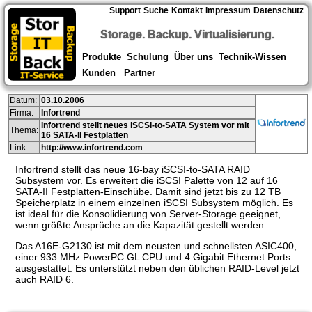
Support
Suche
Kontakt
Impressum
Datenschutz
Storage. Backup. Virtualisierung.
Produkte
Schulung
Über uns
Technik-Wissen
Kunden
Partner
Datum:
03.10.2006
Firma:
Infortrend
Infortrend stellt neues iSCSI-to-SATA System vor mit
Thema:
16 SATA-II Festplatten
Link:
http://www.infortrend.com
Infortrend stellt das neue 16-bay iSCSI-to-SATA RAID
Subsystem vor. Es erweitert die iSCSI Palette von 12 auf 16
SATA-II Festplatten-Einschübe. Damit sind jetzt bis zu 12 TB
Speicherplatz in einem einzelnen iSCSI Subsystem möglich. Es
ist ideal für die Konsolidierung von Server-Storage geeignet,
wenn größte Ansprüche an die Kapazität gestellt werden.
Das A16E-G2130 ist mit dem neusten und schnellsten ASIC400,
einer 933 MHz PowerPC GL CPU und 4 Gigabit Ethernet Ports
ausgestattet. Es unterstützt neben den üblichen RAID-Level jetzt
auch RAID 6.