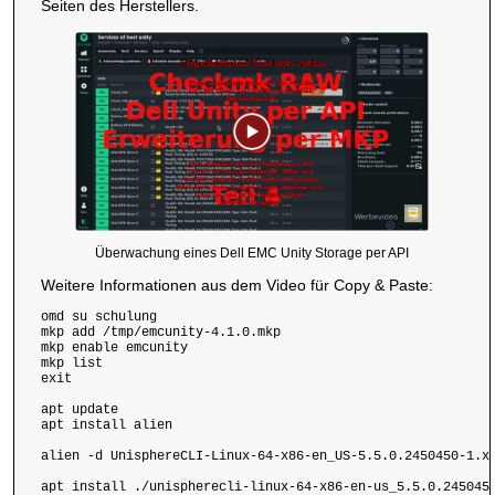
Seiten des Herstellers.
Überwachung eines Dell EMC Unity Storage per API
Weitere Informationen aus dem Video für Copy & Paste:
omd su schulung

mkp add /tmp/emcunity-4.1.0.mkp

mkp enable emcunity

mkp list

exit

apt update

apt install alien

alien -d UnisphereCLI-Linux-64-x86-en_US-5.5.0.2450450-1.x8
apt install ./unispherecli-linux-64-x86-en-us_5.5.0.2450450