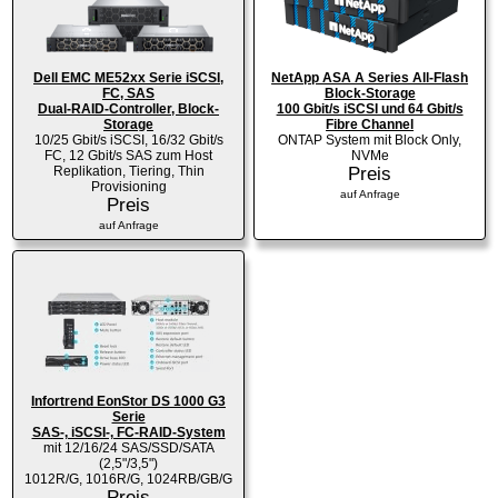
Dell EMC ME52xx Serie iSCSI,
NetApp ASA A Series All-Flash
FC, SAS
Block-Storage
Dual-RAID-Controller, Block-
100 Gbit/s iSCSI und 64 Gbit/s
Storage
Fibre Channel
10/25 Gbit/s iSCSI, 16/32 Gbit/s
ONTAP System mit Block Only,
FC, 12 Gbit/s SAS zum Host
NVMe
Replikation, Tiering, Thin
Preis
Provisioning
auf Anfrage
Preis
auf Anfrage
Infortrend EonStor DS 1000 G3
Serie
SAS-, iSCSI-, FC-RAID-System
mit 12/16/24 SAS/SSD/SATA
(2,5"/3,5")
1012R/G, 1016R/G, 1024RB/GB/G
Preis