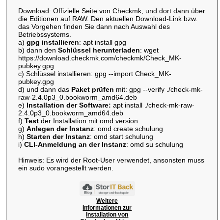
Download:
Offizielle Seite von Checkmk
, und dort dann über
die Editionen auf RAW. Den aktuellen Download-Link bzw.
das Vorgehen finden Sie dann nach Auswahl des
Betriebssystems.
a)
gpg installieren
: apt install gpg
b) dann den
Schlüssel herunterladen
: wget
https://download.checkmk.com/checkmk/Check_MK-
pubkey.gpg
c) Schlüssel installieren: gpg --import Check_MK-
pubkey.gpg
d) und dann das
Paket prüfen
mit: gpg --verify ./check-mk-
raw-2.4.0p3_0.bookworm_amd64.deb
e)
Installation der Software:
apt install ./check-mk-raw-
2.4.0p3_0.bookworm_amd64.deb
f)
Test
der Installation mit omd version
g)
Anlegen der Instanz
: omd create schulung
h)
Starten der Instanz
: omd start schulung
i)
CLI-Anmeldung an der Instanz
: omd su schulung
Hinweis: Es wird der Root-User verwendet, ansonsten muss
ein sudo vorangestellt werden.
Weitere
Informationen zur
Installation von