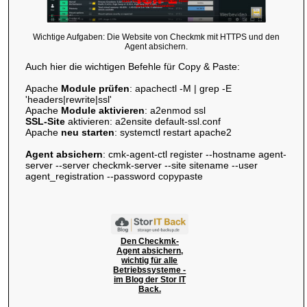
Wichtige Aufgaben: Die Website von Checkmk mit HTTPS und den
Agent absichern.
Auch hier die wichtigen Befehle für Copy & Paste:
Apache
Module prüfen
: apachectl -M | grep -E
'headers|rewrite|ssl'
Apache
Module aktivieren
: a2enmod ssl
SSL-Site
aktivieren: a2ensite default-ssl.conf
Apache
neu starten
: systemctl restart apache2
Agent absichern
: cmk-agent-ctl register --hostname agent-
server --server checkmk-server --site sitename --user
agent_registration --password copypaste
Den Checkmk-
Agent absichern,
wichtig für alle
Betriebssysteme -
im Blog der Stor IT
Back.