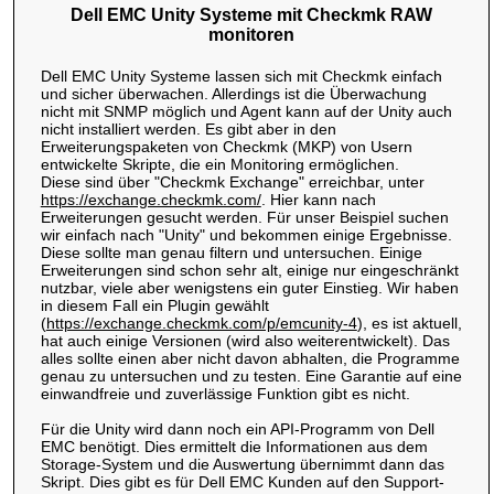
Dell EMC Unity Systeme mit Checkmk RAW
monitoren
Dell EMC Unity Systeme lassen sich mit Checkmk einfach
und sicher überwachen. Allerdings ist die Überwachung
nicht mit SNMP möglich und Agent kann auf der Unity auch
nicht installiert werden. Es gibt aber in den
Erweiterungspaketen von Checkmk (MKP) von Usern
entwickelte Skripte, die ein Monitoring ermöglichen.
Diese sind über "Checkmk Exchange" erreichbar, unter
https://exchange.checkmk.com/
. Hier kann nach
Erweiterungen gesucht werden. Für unser Beispiel suchen
wir einfach nach "Unity" und bekommen einige Ergebnisse.
Diese sollte man genau filtern und untersuchen. Einige
Erweiterungen sind schon sehr alt, einige nur eingeschränkt
nutzbar, viele aber wenigstens ein guter Einstieg. Wir haben
in diesem Fall ein Plugin gewählt
(
https://exchange.checkmk.com/p/emcunity-4
), es ist aktuell,
hat auch einige Versionen (wird also weiterentwickelt). Das
alles sollte einen aber nicht davon abhalten, die Programme
genau zu untersuchen und zu testen. Eine Garantie auf eine
einwandfreie und zuverlässige Funktion gibt es nicht.
Für die Unity wird dann noch ein API-Programm von Dell
EMC benötigt. Dies ermittelt die Informationen aus dem
Storage-System und die Auswertung übernimmt dann das
Skript. Dies gibt es für Dell EMC Kunden auf den Support-