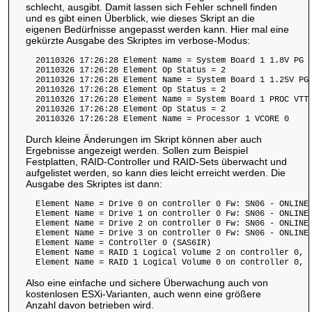
schlecht, ausgibt. Damit lassen sich Fehler schnell finden
und es gibt einen Überblick, wie dieses Skript an die
eigenen Bedürfnisse angepasst werden kann. Hier mal eine
gekürzte Ausgabe des Skriptes im verbose-Modus:
  20110326 17:26:28 Element Name = System Board 1 1.8V PG 0
  20110326 17:26:28 Element Op Status = 2

  20110326 17:26:28 Element Name = System Board 1 1.25V PG 
  20110326 17:26:28 Element Op Status = 2

  20110326 17:26:28 Element Name = System Board 1 PROC VTT 
  20110326 17:26:28 Element Op Status = 2

  20110326 17:26:28 Element Name = Processor 1 VCORE 0
Durch kleine Änderungen im Skript können aber auch
Ergebnisse angezeigt werden. Sollen zum Beispiel
Festplatten, RAID-Controller und RAID-Sets überwacht und
aufgelistet werden, so kann dies leicht erreicht werden. Die
Ausgabe des Skriptes ist dann:
  Element Name = Drive 0 on controller 0 Fw: SN06 - ONLINE

  Element Name = Drive 1 on controller 0 Fw: SN06 - ONLINE

  Element Name = Drive 2 on controller 0 Fw: SN06 - ONLINE

  Element Name = Drive 3 on controller 0 Fw: SN06 - ONLINE

  Element Name = Controller 0 (SAS6IR)

  Element Name = RAID 1 Logical Volume 2 on controller 0, D
Also eine einfache und sichere Überwachung auch von
kostenlosen ESXi-Varianten, auch wenn eine größere
Anzahl davon betrieben wird.