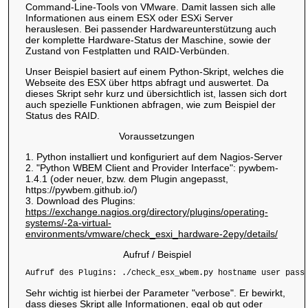
Command-Line-Tools von VMware. Damit lassen sich alle
Informationen aus einem ESX oder ESXi Server
herauslesen. Bei passender Hardwareunterstützung auch
der komplette Hardware-Status der Maschine, sowie der
Zustand von Festplatten und RAID-Verbünden.
Unser Beispiel basiert auf einem Python-Skript, welches die
Webseite des ESX über https abfragt und auswertet. Da
dieses Skript sehr kurz und übersichtlich ist, lassen sich dort
auch spezielle Funktionen abfragen, wie zum Beispiel der
Status des RAID.
Voraussetzungen
1. Python installiert und konfiguriert auf dem Nagios-Server
2. "Python WBEM Client and Provider Interface": pywbem-
1.4.1 (oder neuer, bzw. dem Plugin angepasst,
https://pywbem.github.io/)
3. Download des Plugins:
https://exchange.nagios.org/directory/plugins/operating-
systems/-2a-virtual-
environments/vmware/check_esxi_hardware-2epy/details/
Aufruf / Beispiel
Aufruf des Plugins: ./check_esx_wbem.py hostname user pass
Sehr wichtig ist hierbei der Parameter "verbose". Er bewirkt,
dass dieses Skript alle Informationen, egal ob gut oder