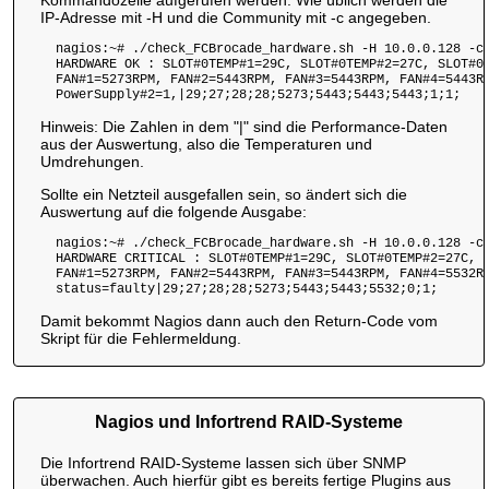
IP-Adresse mit -H und die Community mit -c angegeben.
  nagios:~# ./check_FCBrocade_hardware.sh -H 10.0.0.128 -c 
  HARDWARE OK : SLOT#0TEMP#1=29C, SLOT#0TEMP#2=27C, SLOT#0T
  FAN#1=5273RPM, FAN#2=5443RPM, FAN#3=5443RPM, FAN#4=5443RP
  PowerSupply#2=1,|29;27;28;28;5273;5443;5443;5443;1;1;
Hinweis: Die Zahlen in dem "|" sind die Performance-Daten
aus der Auswertung, also die Temperaturen und
Umdrehungen.
Sollte ein Netzteil ausgefallen sein, so ändert sich die
Auswertung auf die folgende Ausgabe:
  nagios:~# ./check_FCBrocade_hardware.sh -H 10.0.0.128 -c 
  HARDWARE CRITICAL : SLOT#0TEMP#1=29C, SLOT#0TEMP#2=27C, S
  FAN#1=5273RPM, FAN#2=5443RPM, FAN#3=5443RPM, FAN#4=5532RP
  status=faulty|29;27;28;28;5273;5443;5443;5532;0;1;
Damit bekommt Nagios dann auch den Return-Code vom
Skript für die Fehlermeldung.
Nagios und Infortrend RAID-Systeme
Die Infortrend RAID-Systeme lassen sich über SNMP
überwachen. Auch hierfür gibt es bereits fertige Plugins aus