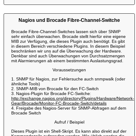
Nagios und Brocade Fibre-Channel-Switche
Brocade Fibre-Channel-Switches lassen sich über SNMP
sehr einfach überwachen. Brocade stellt hierfür eine eigene
MIB zur Verfügung, die dieses Plugin auch benötigt. Es gibt
in diesem Bereich verschiedene Plugins. In diesem Beispiel
beschränken wir uns auf die Überwachung der Hardware.
Denkbar sind auch Überwachungen von Durchsatzmengen
mit Alarmierungen ab einem bestimmten Auslastungsgrad.
Voraussetzungen
1. SNMP für Nagios, zur Fehlersuche auch snmpwalk (oder
ähnliche Tools)
2. SNMP-MIB von Brocade für den FC-Switch
3. Nagios-Plugin für Brocade FC-Switche:
http://exchange.nagios.org/directory/Plugins/Hardware/Network-
Gear/Brocade/Monitor-FC-Brocade-Switch/details
4. Freigabe des Nagios-Server für SNMP-Abfragen auf dem
Brocade Switch
Aufruf / Beispiel
Dieses Plugin ist ein Shell-Skript. Es kann also direkt auf der
Kommandozeile aufgerufen werden. Wie üblich werden die