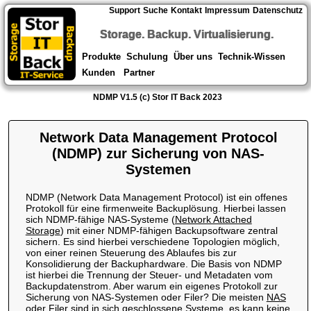
Support
Suche
Kontakt
Impressum
Datenschutz
Storage. Backup. Virtualisierung.
Produkte
Schulung
Über uns
Technik-Wissen
Kunden
Partner
NDMP V1.5 (c) Stor IT Back 2023
Network Data Management Protocol
(NDMP) zur Sicherung von NAS-
Systemen
NDMP (Network Data Management Protocol) ist ein offenes
Protokoll für eine firmenweite Backuplösung. Hierbei lassen
sich NDMP-fähige NAS-Systeme (
Network Attached
Storage
) mit einer NDMP-fähigen Backupsoftware zentral
sichern. Es sind hierbei verschiedene Topologien möglich,
von einer reinen Steuerung des Ablaufes bis zur
Konsolidierung der Backuphardware. Die Basis von NDMP
ist hierbei die Trennung der Steuer- und Metadaten vom
Backupdatenstrom. Aber warum ein eigenes Protokoll zur
Sicherung von NAS-Systemen oder Filer? Die meisten
NAS
oder Filer
sind in sich geschlossene Systeme, es kann keine