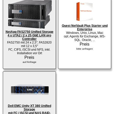
Quest NetVault Plus Starter und
Enterprise
NetApp FAS2750 Unified Storage
Windows, Unix, Linux, Mac
4 x UTA2 / 2 x 25 GbE LAN pro
opt. Agents für Exchange, MS-
Controller
SQL, Oracle, ...
FAS2750 mit 24 x 2,5", FAS2820
Preis
mit 12 x 3,5"
bitte anfragen
FC, CIFS, iSCSI und NFS, inkl.
Installation vor Ort
Preis
auf Anfrage
Dell EMC Unity XT 380 Unified
Storage
mit FC / iSCSI und NAS RAID-