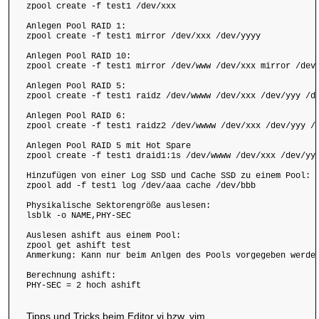
zpool create -f test1 /dev/xxx

Anlegen Pool RAID 1:

zpool create -f test1 mirror /dev/xxx /dev/yyyy

Anlegen Pool RAID 10:

zpool create -f test1 mirror /dev/www /dev/xxx mirror /dev/
Anlegen Pool RAID 5:

zpool create -f test1 raidz /dev/wwww /dev/xxx /dev/yyy /de
Anlegen Pool RAID 6:

zpool create -f test1 raidz2 /dev/wwww /dev/xxx /dev/yyy /d
Anlegen Pool RAID 5 mit Hot Spare

zpool create -f test1 draid1:1s /dev/wwww /dev/xxx /dev/yyy
Hinzufügen von einer Log SSD und Cache SSD zu einem Pool:

zpool add -f test1 log /dev/aaa cache /dev/bbb

Physikalische Sektorengröße auslesen:

lsblk -o NAME,PHY-SEC

Auslesen ashift aus einem Pool:

zpool get ashift test

Anmerkung: Kann nur beim Anlgen des Pools vorgegeben werden
Berechnung ashift:

PHY-SEC = 2 hoch ashift

Tipps und Tricks beim Editor vi bzw. vim.