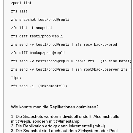
zpool list

zfs list

zfs snapshot test/prod@repli

zfs list -t snapshot

zfs diff test1/prod@repli

zfs send -v test1/prod@repli | zfs recv backup/prod

zfs diff backup/prod@repli

zfs send -v test1/prod@repli > repli.zfs   (in eine Datei)

zfs send -v test1/prod@repli | ssh root@backupserver zfs re
Tips:

Wie könnte man die Replikationen optimieren?
1. Die Snapshots werden individuell erstellt. Also nicht alle
mit @repli, sondern mit @timestamp
2. Die Replikation erfolgt dann inkrementell (mit -i)
3. Die Snapshot sind auch auf dem Zielsystem oder Pool