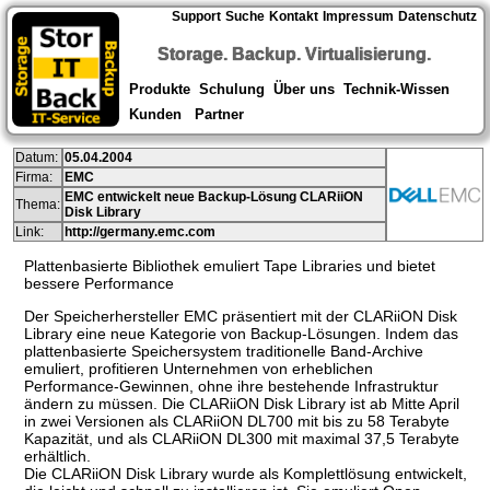
Support
Suche
Kontakt
Impressum
Datenschutz
Storage. Backup. Virtualisierung.
Produkte
Schulung
Über uns
Technik-Wissen
Kunden
Partner
Datum:
05.04.2004
Firma:
EMC
EMC entwickelt neue Backup-Lösung CLARiiON
Thema:
Disk Library
Link:
http://germany.emc.com
Plattenbasierte Bibliothek emuliert Tape Libraries und bietet
bessere Performance
Der Speicherhersteller EMC präsentiert mit der CLARiiON Disk
Library eine neue Kategorie von Backup-Lösungen. Indem das
plattenbasierte Speichersystem traditionelle Band-Archive
emuliert, profitieren Unternehmen von erheblichen
Performance-Gewinnen, ohne ihre bestehende Infrastruktur
ändern zu müssen. Die CLARiiON Disk Library ist ab Mitte April
in zwei Versionen als CLARiiON DL700 mit bis zu 58 Terabyte
Kapazität, und als CLARiiON DL300 mit maximal 37,5 Terabyte
erhältlich.
Die CLARiiON Disk Library wurde als Komplettlösung entwickelt,