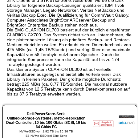
STK L-Serie und STK 97xx-Serie. Außerdem wurde die Disk
Library für folgende Backup-Lösungen qualifiziert: IBM Tivoli
Storage Manager, Legato Networker, Veritas NetBackup und
Veritas Backup Exec. Die Qualifizierung für CommVault Galaxy,
Computer Associates BrightStor ARCserver Backup und
BrightStor Enterprise Backup stehen noch aus.
Die EMC CLARiiON DL700 basiert auf der kürzlich eingeführten
CLARiiON CX700. Das System richtet sich an Unternehmen, die
eine plattenbasierte Lösung als primäres Backup- und Restore-
Medium einrichten wollen. Es erlaubt einen Datendurchsatz von
425 MB/s (ca. 1,45 TB/Stunde) und verfügt über eine maximale
Kapazität von 58 Terabyte nutzbarem Speicher. Durch die
integrierte Kompression kann die Kapazität auf bis zu 174
Terabyte gesteigert werden.
Das kleinere System CLARiiON DL300 ist auf verteilte
Infrastrukturen ausgelegt und bietet alle Vorteile einer Disk
Library in kleinen Paketen. Der größte mögliche Durchsatz
beträgt 225 MB/s (ca. 0,77 TB/Stunde). Die maximal nutzbare
Kapazität von 12,5 Terabyte kann durch Datenkompression auf
bis zu 37,5 Terabyte erweitert werden.
Dell PowerStore-Serie
Unified-Storage-Systeme / Metro-Replikation
Dual-Controller, 10 bis 100 Gbit/s iSCSI, 16 bis
64 Gbit/s FC
NVMe-SSD von 1,92 TB bis 15,36 TB
E3-NVMe-SSD bei Elite-Serie