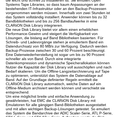
die leicht und schnell zu installieren ist. Sie emuliert Open
Systems Tape Libraries, so dass kaum Anpassungen an der
bestehenden IT-Infrastruktur oder an den Backup-Prozessen
vorgenommen werden müssen. Innerhalb von zwei Stunden ist
das System vollständig installiert. Anwender können bis zu 32
Bandbibliotheken und bis zu 256 Bandlaufwerke in eine
CLARiiON Disk Library integrieren.
Die neue Disk Library bietet vor allem einen erheblichen
Performance-Gewinn und steigert die Verfügbarkeit von
Lösungen, die bislang auf Band Bibliotheken basierten. Für
Schreib- und Ladevorgänge stehen je emuliertem Band ein
Datendurchsatz von 80 MB/s zur Verfügung. Dadurch werden
Backup-Prozesse zwischen 30 und 60 Prozent beschleunigt.
Eine Datenwiederherstellung ist sogar um bis zu 90 Prozent
schneller als von Band. Durch eine integrierte
Datenkompression und dynamische Speicherallokation können
Nutzer die Kapazität der Disk Library voll ausschöpfen und nach
Bedarf skalieren. Um die Offline-Langzeitarchivierung auf Tape
zu optimieren, unterstützt das System die Datenablage auf
Band. Auf der Grundlage definierter Regeln ermittelt die
CLARiiON Disk Library automatisch, welche Daten auf ein
Offline-Medium archiviert werden können und verschiebt sie
entsprechend.
Um eine möglichst breite und einfache Anwendung zu
gewährleisten, hat EMC die CLARiiON Disk Library mit
Emulatoren für alle gängigen Band-Bibliotheken ausgestattet
und mit allen wichtigen Backup-Lösungen getestet. So emuliert
das System die Bandarchive der ADIC Scaler-Serie, ATL P-Serie,