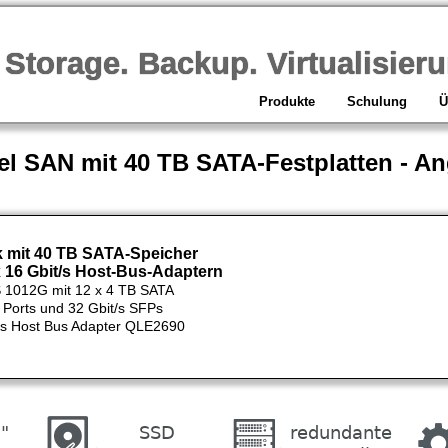
orage. Backup. Virtualisieru
Produkte
Schulung
Ü
el SAN mit 40 TB SATA-Festplatten - An
k mit 40 TB SATA-Speicher
x 16 Gbit/s Host-Bus-Adaptern
S 1012G mit 12 x 4 TB SATA
 Ports und 32 Gbit/s SFPs
/s Host Bus Adapter QLE2690