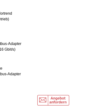
fortrend
trieb)
tbus-Adapter
6 Gbit/s)
te
bus-Adapter