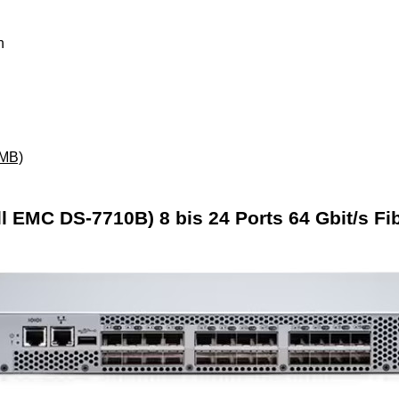
h
 MB)
l EMC DS-7710B) 8 bis 24 Ports 64 Gbit/s Fi