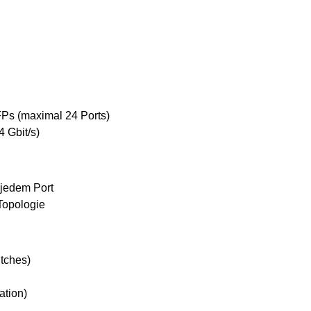
SFPs (maximal 24 Ports)
4 Gbit/s)
f jedem Port
Topologie
tches)
ation)