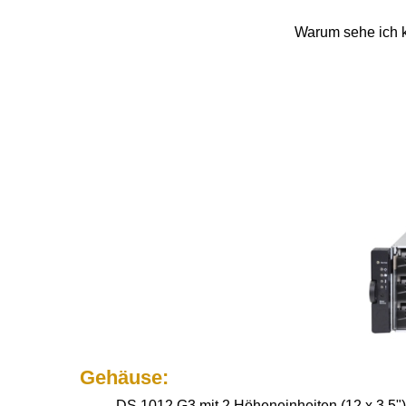
Warum sehe ich k
Gehäuse:
DS 1012 G3 mit 2 Höheneinheiten (12 x 3,5")