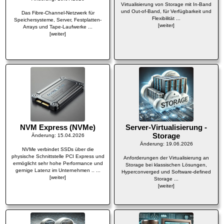
Virtualisierung von Storage mit In-Band
und Out-of-Band, für Verfügbarkeit und
Das Fibre-Channel-Netzwerk für
Flexibilität ...
Speichersysteme, Server, Festplatten-
[weiter]
Arrays und Tape-Laufwerke ...
[weiter]
NVM Express (NVMe)
Server-Virtualisierung -
Storage
Änderung: 15.04.2026
Änderung: 19.06.2026
NVMe verbindet SSDs über die
physische Schnittstelle PCI Express und
Anforderungen der Virtualisierung an
ermöglicht sehr hohe Performance und
Storage bei klassischen Lösungen,
gernige Latenz im Unternehmen .. ...
Hyperconverged und Software-defined
[weiter]
Storage ...
[weiter]