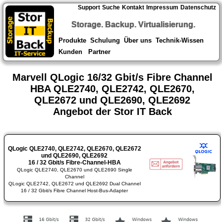
Support
Suche
Kontakt
Impressum
Datenschutz
Storage. Backup. Virtualisierung.
Produkte
Schulung
Über uns
Technik-Wissen
Kunden
Partner
Marvell QLogic 16/32 Gbit/s Fibre Channel
HBA QLE2740, QLE2742, QLE2670,
QLE2672 und QLE2690, QLE2692
Angebot der Stor IT Back
QLogic QLE2740, QLE2742, QLE2670, QLE2672
und QLE2690, QLE2692
16 / 32 Gbit/s Fibre-Channel-HBA
QLogic QLE2740, QLE2670 und QLE2690 Single
Channel
QLogic QLE2742, QLE2672 und QLE2692 Dual Channel
16 / 32 Gbit/s Fibre Channel Host-Bus-Adapter