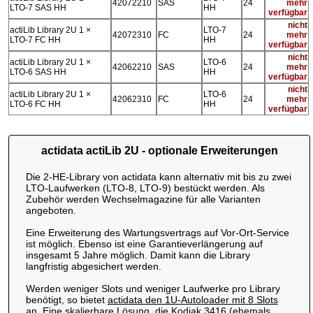
42072210
SAS
24
mehr
LTO-7 SAS HH
HH
verfügbar
nicht
actiLib Library 2U 1 ×
LTO-7
42072310
FC
24
mehr
LTO-7 FC HH
HH
verfügbar
nicht
actiLib Library 2U 1 ×
LTO-6
42062210
SAS
24
mehr
LTO-6 SAS HH
HH
verfügbar
nicht
actiLib Library 2U 1 ×
LTO-6
42062310
FC
24
mehr
LTO-6 FC HH
HH
verfügbar
actidata actiLib 2U - optionale Erweiterungen
Die 2-HE-Library von actidata kann alternativ mit bis zu zwei
LTO-Laufwerken (LTO-8, LTO-9) bestückt werden. Als
Zubehör werden Wechselmagazine für alle Varianten
angeboten.
Eine Erweiterung des Wartungsvertrags auf Vor-Ort-Service
ist möglich. Ebenso ist eine Garantieverlängerung auf
insgesamt 5 Jahre möglich. Damit kann die Library
langfristig abgesichert werden.
Werden weniger Slots und weniger Laufwerke pro Library
benötigt, so bietet
actidata den 1U-Autoloader mit 8 Slots
an
. Eine skalierbare Lösung, die
Kodiak 3416 (ehemals