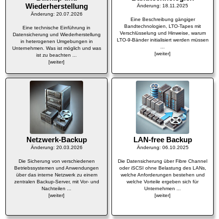
Wiederherstellung
Änderung: 18.11.2025
Änderung: 20.07.2026
Eine Beschreibung gängiger
Bandtechnologien, LTO-Tapes mit
Eine technische Einführung in
Verschlüsselung und Hinweise, warum
Datensicherung und Wiederherstellung
LTO-9-Bänder initialisiert werden müssen
in heterogenen Umgebungen in
...
Unternehmen. Was ist möglich und was
[weiter]
ist zu beachten ...
[weiter]
Netzwerk-Backup
LAN-free Backup
Änderung: 20.03.2026
Änderung: 06.10.2025
Die Sicherung von verschiedenen
Die Datensicherung über Fibre Channel
Betriebssystemen und Anwendungen
oder iSCSI ohne Belastung des LANs,
über das interne Netzwerk zu einem
welche Anforderungen bestehen und
zentralen Backup-Server, mit Vor- und
welche Vorteile ergeben sich für
Nachteilen ...
Unternehmen ...
[weiter]
[weiter]