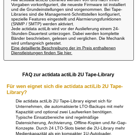
Vorgaben vorkonfiguriert, die neueste Firmware ist installiert
und die Grundeinstellungen sind vorgenommen. Bei Tape-
Libraries sind die Management-Schnittstellen konfiguriert,
spezielle Features eingestellt und Alarmierungsfunktionen
(SNMP / SMTP) werden aktiviert.
Jede actidata actiLib wird vor der Auslieferung einem 24-
Stunden-Dauertest unterzogen. Dabei werden komplette
Bänder beschrieben, gelesen und verglichen. Die Mechanik
wird umfangreich getestet.
Eine detaillierte Beschreibung der im Preis enthaltenen
Dienstleistungen finden Sie hier.
FAQ zur actidata actiLib 2U Tape-Library
Für wen eignet sich die actidata actiLib 2U Tape-
Library?
Die actidata actiLib 2U Tape-Library eignet sich für
Unternehmen, die automatisierte LTO-Backups mit mehr
Kapazität und optional zwei Laufwerken benötigen.
Typische Einsatzbereiche sind regelmäßige
Datensicherung, Archivierung, Offline-Kopien und Air-Gap-
Konzepte. Durch 24 LTO-Slots bietet die 2U-Library mehr
Medienkapazität als ein kompakter 1U-Autoloader.