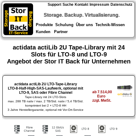
Support
Suche
Kontakt
Impressum
Datenschutz
Storage. Backup. Virtualisierung.
Produkte
Schulung
Über uns
Technik-Wissen
Kunden
Partner
actidata actiLib 2U Tape-Library mit 24
Slots für LTO-8 und LTO-9
Angebot der Stor IT Back für Unternehmen
actidata actiLib 2U LTO-Tape-Library
LTO-8-Half-High-SAS-Laufwerk, optional mit
ab 7.514,00
LTO-9, SAS oder Fibre Channel
Euro
Tape-Library mit 24 LTO-Slots
zzgl. MwSt.
max. 288 TB nativ / max. 2 TB/Std. nativ / 5,4 TB/Std.
komprimiert bei 2 × LTO-8 HH
3 Jahre Herstellergarantie, optional mit Vor-Ort-Service