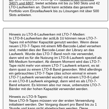
3407) und 6807
, bietet actidata mit bis zu 560 Slots und 42
LTO-Laufwerken an. Damit kann actidata das gesamte
Portfolio vom Einzellaufwerk bis zu Lösungen mit über 500
Slots anbieten.
Hinweis zu LTO-8-Laufwerken mit LTO-7-Medien:
In LTO-8-Laufwerken der actiLib 1U können neue LTO-7-
Tapes mit erhöhter Kapazität genutzt werden. Wenn diese
neuen LTO-7-Tapes mit einem M8-Barcode-Label versehen
sind, meldet dies der Barcode-Leser der Library an das
Laufwerk. Wurde das LTO-7-Band noch nie verwendet,
dann wird es für die Nutzung im LTO-8-Laufwerk speziell als
M8-Medium formatiert. Ab diesem Moment wird das LTO-7-
Tape nicht mehr von einem LTO-7 Laufwerk erkannt, es ist
dann quasi zu einem LTO-8 Band geworden. Wird allerdings
ein gebrauchtes LTO-7-Tape (das schon einmal in einem
LTO-7 Laufwerk verwendet wurde) mit einem LTO-8-Label
in ein LTO-8 Laufwerk eingelegt, dann wird es als LTO-7-
Band erkannt. Es können also nur neue, unbenutzte LTO-7-
Bänder mit der hohen Kapazität verwendet werden.
Hinweis zu LTO-9-Tapes:
Neue LTO-9-Tapes müssen vor der ersten Verwendung
initialisiert werden. Der Vorgang dauert pro Band bis zu 1
Stunde und kann nicht abgebrochen werden. Diese