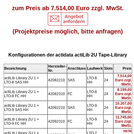
zum Preis ab 7.514,00 Euro zzgl. MwSt.
(Projektpreise möglich, bitte anfragen)
Konfigurationen der actidata actiLib 2U Tape-Library
Hersteller-
Bezeichnung
Anschluss
Laufwerk
Slots
Preis
Nr.
7.514,00
actiLib Library 2U 1 ×
LTO-8
42082210
SAS
24
Euro zzgl.
LTO-8 SAS HH
HH
MwSt.
8.199,00
actiLib Library 2U 1 ×
LTO-8
42082310
FC
24
Euro zzgl.
LTO-8 FC HH
HH
MwSt.
10.307,00
actiLib Library 2U 1 ×
LTO-9
42092210
SAS
24
Euro zzgl.
LTO-9 SAS HH
HH
MwSt.
11.745,00
actiLib Library 2U 1 ×
LTO-9
42092310
FC
24
Euro zzgl.
LTO-9 FC HH
HH
MwSt.
nicht
actiLib Library 2U 1 ×
LTO-7