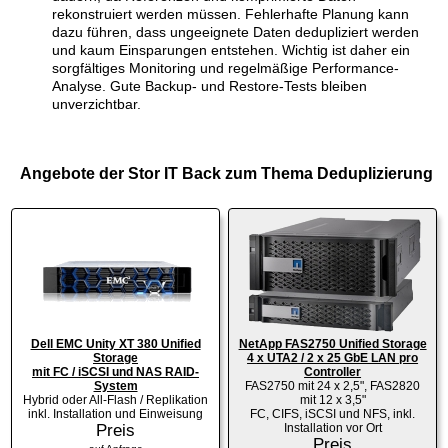
rekonstruiert werden müssen. Fehlerhafte Planung kann
dazu führen, dass ungeeignete Daten dedupliziert werden
und kaum Einsparungen entstehen. Wichtig ist daher ein
sorgfältiges Monitoring und regelmäßige Performance-
Analyse. Gute Backup- und Restore-Tests bleiben
unverzichtbar.
Angebote der Stor IT Back zum Thema Deduplizierung
Dell EMC Unity XT 380 Unified
NetApp FAS2750 Unified Storage
Storage
4 x UTA2 / 2 x 25 GbE LAN pro
mit FC / iSCSI und NAS RAID-
Controller
System
FAS2750 mit 24 x 2,5", FAS2820
Hybrid oder All-Flash / Replikation
mit 12 x 3,5"
inkl. Installation und Einweisung
FC, CIFS, iSCSI und NFS, inkl.
Preis
Installation vor Ort
Preis