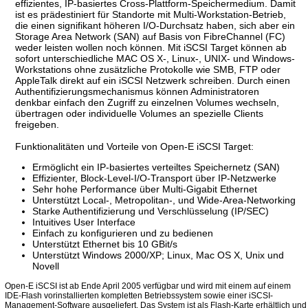
effizientes, IP-basiertes Cross-Plattform-Speichermedium. Damit
ist es prädestiniert für Standorte mit Multi-Workstation-Betrieb,
die einen signifikant höheren I/O-Durchsatz haben, sich aber ein
Storage Area Network (SAN) auf Basis von FibreChannel (FC)
weder leisten wollen noch können. Mit iSCSI Target können ab
sofort unterschiedliche MAC OS X-, Linux-, UNIX- und Windows-
Workstations ohne zusätzliche Protokolle wie SMB, FTP oder
AppleTalk direkt auf ein iSCSI Netzwerk schreiben. Durch einen
Authentifizierungsmechanismus können Administratoren
denkbar einfach den Zugriff zu einzelnen Volumes wechseln,
übertragen oder individuelle Volumes an spezielle Clients
freigeben.
Funktionalitäten und Vorteile von Open-E iSCSI Target:
Ermöglicht ein IP-basiertes verteiltes Speichernetz (SAN)
Effizienter, Block-Level-I/O-Transport über IP-Netzwerke
Sehr hohe Performance über Multi-Gigabit Ethernet
Unterstützt Local-, Metropolitan-, und Wide-Area-Networking
Starke Authentifizierung und Verschlüsselung (IP/SEC)
Intuitives User Interface
Einfach zu konfigurieren und zu bedienen
Unterstützt Ethernet bis 10 GBit/s
Unterstützt Windows 2000/XP; Linux, Mac OS X, Unix und
Novell
Open-E iSCSI ist ab Ende April 2005 verfügbar und wird mit einem auf einem
IDE-Flash vorinstallierten kompletten Betriebssystem sowie einer iSCSI-
Management-Software ausgeliefert. Das System ist als Flash-Karte erhältlich und