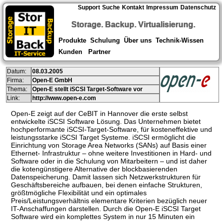
Support
Suche
Kontakt
Impressum
Datenschutz
Storage. Backup. Virtualisierung.
Produkte
Schulung
Über uns
Technik-Wissen
Kunden
Partner
Datum:
08.03.2005
Firma:
Open-E GmbH
Thema:
Open-E stellt iSCSI Target-Software vor
Link:
http://www.open-e.com
Open-E zeigt auf der CeBIT in Hannover die erste selbst
entwickelte iSCSI Software Lösung. Das Unternehmen bietet
hochperformante iSCSI-Target-Software, für kosteneffektive und
leistungsstarke iSCSI Target Systeme. iSCSI ermöglicht die
Einrichtung von Storage Area Networks (SANs) auf Basis einer
Ethernet- Infrastruktur – ohne weitere Investitionen in Hard- und
Software oder in die Schulung von Mitarbeitern – und ist daher
die kotengünstigere Alternative der blockbasierenden
Datenspeicherung. Damit lassen sich Netzwerkstrukturen für
Geschäftsbereiche aufbauen, bei denen einfache Strukturen,
größtmögliche Flexibilität und ein optimales
Preis/Leistungsverhältnis elementare Kriterien bezüglich neuer
IT-Anschaffungen darstellen. Durch die Open-E iSCSI Target
Software wird ein komplettes System in nur 15 Minuten ein