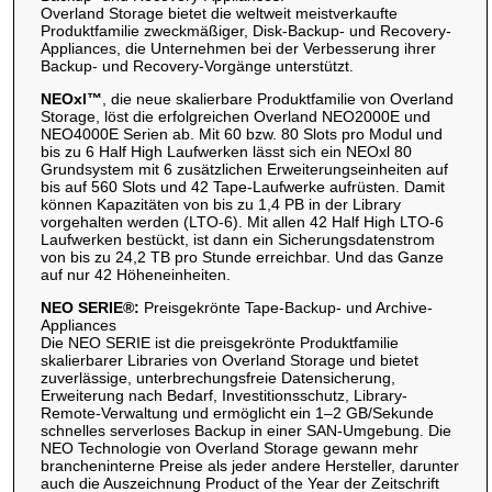
Overland Storage bietet die weltweit meistverkaufte
Produktfamilie zweckmäßiger, Disk-Backup- und Recovery-
Appliances, die Unternehmen bei der Verbesserung ihrer
Backup- und Recovery-Vorgänge unterstützt.
NEOxl™
, die neue skalierbare Produktfamilie von Overland
Storage, löst die erfolgreichen Overland NEO2000E und
NEO4000E Serien ab. Mit 60 bzw. 80 Slots pro Modul und
bis zu 6 Half High Laufwerken lässt sich ein NEOxl 80
Grundsystem mit 6 zusätzlichen Erweiterungseinheiten auf
bis auf 560 Slots und 42 Tape-Laufwerke aufrüsten. Damit
können Kapazitäten von bis zu 1,4 PB in der Library
vorgehalten werden (LTO-6). Mit allen 42 Half High LTO-6
Laufwerken bestückt, ist dann ein Sicherungsdatenstrom
von bis zu 24,2 TB pro Stunde erreichbar. Und das Ganze
auf nur 42 Höheneinheiten.
NEO SERIE®:
Preisgekrönte Tape-Backup- und Archive-
Appliances
Die NEO SERIE ist die preisgekrönte Produktfamilie
skalierbarer Libraries von Overland Storage und bietet
zuverlässige, unterbrechungsfreie Datensicherung,
Erweiterung nach Bedarf, Investitionsschutz, Library-
Remote-Verwaltung und ermöglicht ein 1–2 GB/Sekunde
schnelles serverloses Backup in einer SAN-Umgebung. Die
NEO Technologie von Overland Storage gewann mehr
brancheninterne Preise als jeder andere Hersteller, darunter
auch die Auszeichnung Product of the Year der Zeitschrift