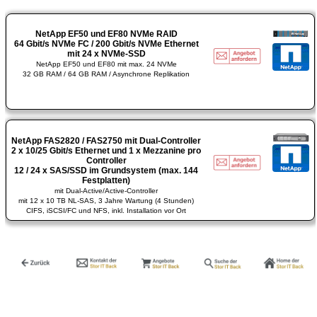
NetApp EF50 und EF80 NVMe RAID
64 Gbit/s NVMe FC / 200 Gbit/s NVMe Ethernet
mit 24 x NVMe-SSD
NetApp EF50 und EF80 mit max. 24 NVMe
32 GB RAM / 64 GB RAM / Asynchrone Replikation
NetApp FAS2820 / FAS2750 mit Dual-Controller
2 x 10/25 Gbit/s Ethernet und 1 x Mezzanine pro
Controller
12 / 24 x SAS/SSD im Grundsystem (max. 144
Festplatten)
mit Dual-Active/Active-Controller
mit 12 x 10 TB NL-SAS, 3 Jahre Wartung (4 Stunden)
CIFS, iSCSI/FC und NFS, inkl. Installation vor Ort