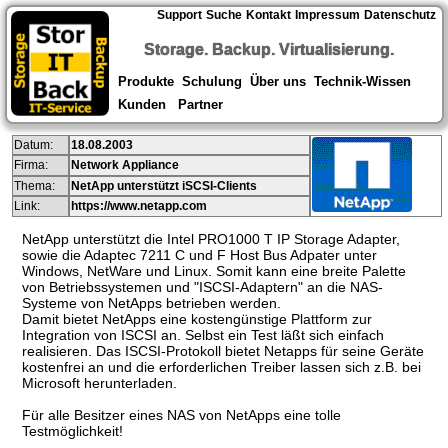
Support
Suche
Kontakt
Impressum
Datenschutz
Storage. Backup. Virtualisierung.
Produkte
Schulung
Über uns
Technik-Wissen
Kunden
Partner
Datum:
18.08.2003
Firma:
Network Appliance
Thema:
NetApp unterstützt iSCSI-Clients
Link:
https://www.netapp.com
NetApp unterstützt die Intel PRO1000 T IP Storage Adapter,
sowie die Adaptec 7211 C und F Host Bus Adpater unter
Windows, NetWare und Linux. Somit kann eine breite Palette
von Betriebssystemen und "ISCSI-Adaptern" an die NAS-
Systeme von NetApps betrieben werden.
Damit bietet NetApps eine kostengünstige Plattform zur
Integration von ISCSI an. Selbst ein Test läßt sich einfach
realisieren. Das ISCSI-Protokoll bietet Netapps für seine Geräte
kostenfrei an und die erforderlichen Treiber lassen sich z.B. bei
Microsoft herunterladen.
Für alle Besitzer eines NAS von NetApps eine tolle
Testmöglichkeit!