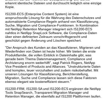
erkennt identische Dateien und durchsucht lediglich eine einzige
Kopie.
IS1200-ECS (Enterprise Content System) ist eine
anspruchsvolle Lösung für die Wahrung des Datenschutzes und
automatisierte Compliance-Regeln anhand von Klassifizierung,
Suche, Migration und Compliance-Funktionen. In Kombination
mit NetApp Retention Manager integriert sich IS1200-ECS
nahtlos in NetApp SnapLock Software, die Compliance-Daten
über einen definierten Zeitraum vorschriftsgerecht und
geschützt gegen Änderung und Löschen speichert.
"Der Anspruch des Kunden an das Klassifizieren, Migrieren und
Wiederfinden von Daten ist heute höher. Wir bieten die erste
Produktfamilie, die vollen Einblick in Dateiinhalte gibt, was
gerade beim Thema Datenmanagement, Compliance und
Archivierung enorm weiterhilft", sagt Patrick Rogers, NetApp
Vice President of Products and Alliances. "Unstrukturierte Daten
sind komplex, teuer vorzuhalten und zudem risikobehaftet. Mit
unseren Lösungen für Klassifizierung, Berichterstellung,
Migration, Suche und Compliance lassen sich diese Faktoren
ebenso elegant wie kosteneffizient steuern."
IS1200-FRM, IS1200-SA und IS1200-ECS ergänzen die NetApp
Tools SnapSearch, Transparent Migration Manager und
Retention Manager, die ebenfalls auf IS1200 Plattformen laufen.