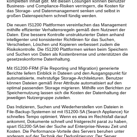
kompletten Inhalt gibt. Mit diesen Lösungen können Benutzer
Business- und Compliance-Risiken verringern, die Kosten für
das Storage- und Datenmanagement senken und selbst in
großen Datenspeichern schnell fündig werden.
Die neuen IS1200 Plattformen vereinfachen das Management
mithilfe effizienter Verhaltensregeln gemäß dem Nutzwert der
Daten. Eine bessere Kontrolle unstrukturierter Daten anhand
intelligenter und konsistenter Richtlinien für das Suchen,
Verschieben, Löschen und Kopieren verbessert zudem die
Risikokontrolle. Die IS1200 Plattformen wirken beim Speichern
und Suchen von Daten als Kostenbremse und unterstützen die
gesetzeskonforme Datenhaltung.
Mit IS1200-FRM (File Reporting und Migration) generierte
Berichte liefern Einblick in Dateien und den Ausgangspunkt für
automatisierte, mehrstufige Storage-Architekturen. Benutzer
können Dateien gemäß ihrer Attribute automatisiert auf den
optimal passenden Storage migrieren. Mithilfe von Berichten zur
Speichernutzung lassen sich die Kosten der Datenhaltung der
jeweiligen Nutzergruppe zuteilen.
Das Indizieren, Suchen und Wiederherstellen von Dateien in
File-Backup-Systemen ist mit IS1200-SA (Search Appliance) für
schnelles Tempo optimiert. Wenn es etwa im Rechtsfall darauf
ankommt, Dokumente schnell und fristgerecht parat zu haben,
spart IS1200-SA bei der Suche auf Enterprise-Niveau Zeit und
Kosten. Die Performance-Vorteile des Servers beruhen unter
anderem auf der Technik der Deduplizierung: Der Server