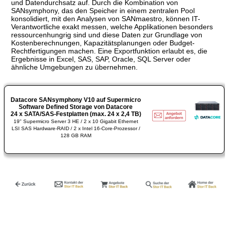
und Datendurchsatz auf. Durch die Kombination von
SANsymphony, das den Speicher in einem zentralen Pool
konsolidiert, mit den Analysen von SANmaestro, können IT-
Verantwortliche exakt messen, welche Applikationen besonders
ressourcenhungrig sind und diese Daten zur Grundlage von
Kostenberechnungen, Kapazitätsplanungen oder Budget-
Rechtfertigungen machen. Eine Exportfunktion erlaubt es, die
Ergebnisse in Excel, SAS, SAP, Oracle, SQL Server oder
ähnliche Umgebungen zu übernehmen.
Datacore SANsymphony V10 auf Supermicro
Software Defined Storage von Datacore
24 x SATA/SAS-Festplatten (max. 24 x 2,4 TB)
19" Supermicro Server 3 HE / 2 x 10 Gigabit Ethernet
LSI SAS Hardware-RAID / 2 x Intel 16-Core-Prozessor /
128 GB RAM